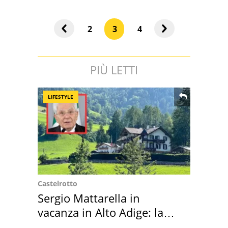
2
3
4
PIÙ LETTI
LIFESTYLE
Castelrotto
Sergio Mattarella in
vacanza in Alto Adige: la
location scelta