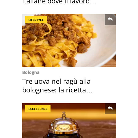
italiane dove il lavoro
cresce di più
LIFESTYLE
Bologna
Tre uova nel ragù alla
bolognese: la ricetta
"stellata" è un caso
ECCELLENZE