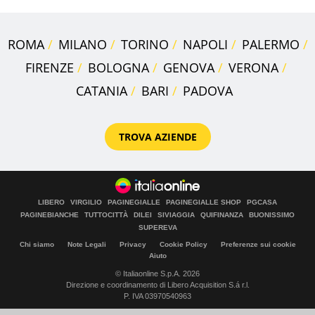
ROMA
MILANO
TORINO
NAPOLI
PALERMO
FIRENZE
BOLOGNA
GENOVA
VERONA
CATANIA
BARI
PADOVA
TROVA AZIENDE
LIBERO
VIRGILIO
PAGINEGIALLE
PAGINEGIALLE SHOP
PGCASA
PAGINEBIANCHE
TUTTOCITTÀ
DILEI
SIVIAGGIA
QUIFINANZA
BUONISSIMO
SUPEREVA
Chi siamo
Note Legali
Privacy
Cookie Policy
Preferenze sui cookie
Aiuto
© Italiaonline S.p.A. 2026
Direzione e coordinamento di Libero Acquisition S.á r.l.
P. IVA 03970540963