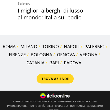
Salerno
I migliori alberghi di lusso
al mondo: Italia sul podio
ROMA
MILANO
TORINO
NAPOLI
PALERMO
FIRENZE
BOLOGNA
GENOVA
VERONA
CATANIA
BARI
PADOVA
TROVA AZIENDE
LIBERO
VIRGILIO
PAGINEGIALLE
PAGINEGIALLE SHOP
PGCASA
PAGINEBIANCHE
TUTTOCITTÀ
DILEI
SIVIAGGIA
QUIFINANZA
BUONISSIMO