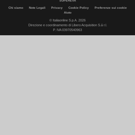
SUPEREVA
Chi siamo
Note Legali
Privacy
Cookie Policy
Preferenze sui cookie
Aiuto
© Italiaonline S.p.A. 2026
Direzione e coordinamento di Libero Acquisition S.á r.l.
P. IVA 03970540963