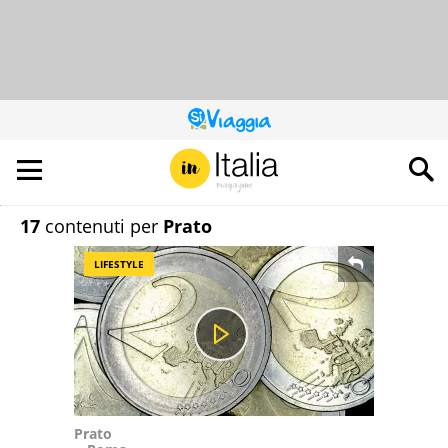
QUESTO
SITO
CONTRIBUISCE
ALL’AUDIENCE
DI
17
contenuti per
Prato
LIFESTYLE
Prato