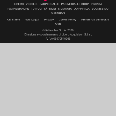
LIBERO
VIRGILIO
PAGINEGIALLE
PAGINEGIALLE SHOP
PGCASA
PAGINEBIANCHE
TUTTOCITTÀ
DILEI
SIVIAGGIA
QUIFINANZA
BUONISSIMO
SUPEREVA
Chi siamo
Note Legali
Privacy
Cookie Policy
Preferenze sui cookie
Aiuto
© Italiaonline S.p.A. 2026
Direzione e coordinamento di Libero Acquisition S.á r.l.
P. IVA 03970540963