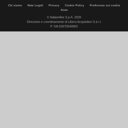
Chi siamo
Note Legali
Privacy
Cookie Policy
Preferenze sui cookie
Aiuto
© Italiaonline S.p.A. 2026
Direzione e coordinamento di Libero Acquisition S.á r.l.
P. IVA 03970540963