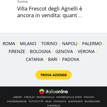
Torino
Villa Frescot degli Agnelli è
ancora in vendita: quanto
costa
ROMA
MILANO
TORINO
NAPOLI
PALERMO
FIRENZE
BOLOGNA
GENOVA
VERONA
CATANIA
BARI
PADOVA
TROVA AZIENDE
LIBERO
VIRGILIO
PAGINEGIALLE
PAGINEGIALLE SHOP
PGCASA
PAGINEBIANCHE
TUTTOCITTÀ
DILEI
SIVIAGGIA
QUIFINANZA
BUONISSIMO
SUPEREVA