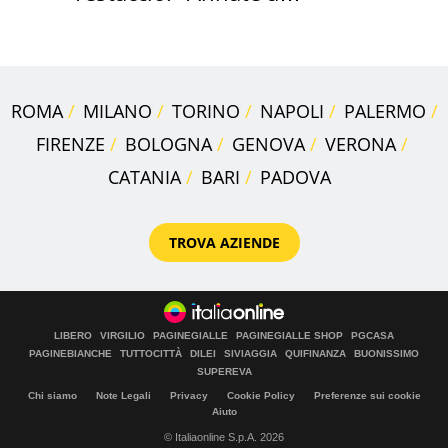
Positano a rompe er c..."
ROMA
MILANO
TORINO
NAPOLI
PALERMO
FIRENZE
BOLOGNA
GENOVA
VERONA
CATANIA
BARI
PADOVA
TROVA AZIENDE
LIBERO
VIRGILIO
PAGINEGIALLE
PAGINEGIALLE SHOP
PGCASA
PAGINEBIANCHE
TUTTOCITTÀ
DILEI
SIVIAGGIA
QUIFINANZA
BUONISSIMO
SUPEREVA
Chi siamo
Note Legali
Privacy
Cookie Policy
Preferenze sui cookie
Aiuto
© Italiaonline S.p.A. 2026