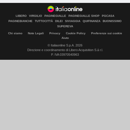
LIBERO
VIRGILIO
PAGINEGIALLE
PAGINEGIALLE SHOP
PGCASA
PAGINEBIANCHE
TUTTOCITTÀ
DILEI
SIVIAGGIA
QUIFINANZA
BUONISSIMO
SUPEREVA
Chi siamo
Note Legali
Privacy
Cookie Policy
Preferenze sui cookie
Aiuto
© Italiaonline S.p.A. 2026
Direzione e coordinamento di Libero Acquisition S.á r.l.
P. IVA 03970540963