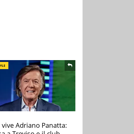
TYLE
 vive Adriano Panatta:
sa a Treviso e il club