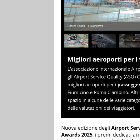
Fonte: iStock - TkKurikawa
Migliori aeroporti per i v
L'associazione internazionale Airp
gli Airport Service Quality (ASQ
migliori aeroporti per i
passegger
Fiumicino e Roma Ciampino. Altri
spazio in alcune delle varie catego
delle valutazioni dei viaggiatori.
Nuova edizione degli
Airport Ser
Awards 2025
, i premi dedicati a