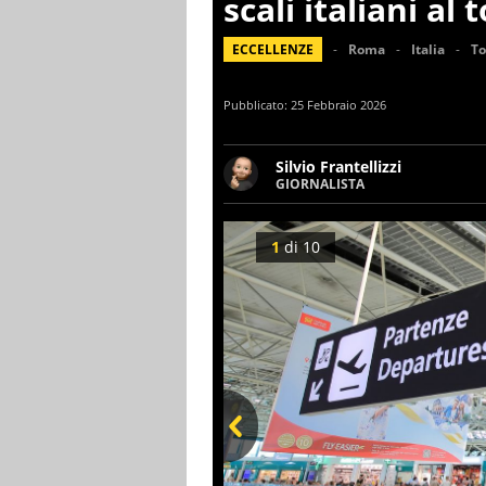
scali italiani al 
ECCELLENZE
Roma
Italia
To
Pubblicato:
25 Febbraio 2026
Silvio Frantellizzi
GIORNALISTA
Giornalista pubblicista. Da o
scrivendo di sport, attualità
1
di
10
Prev