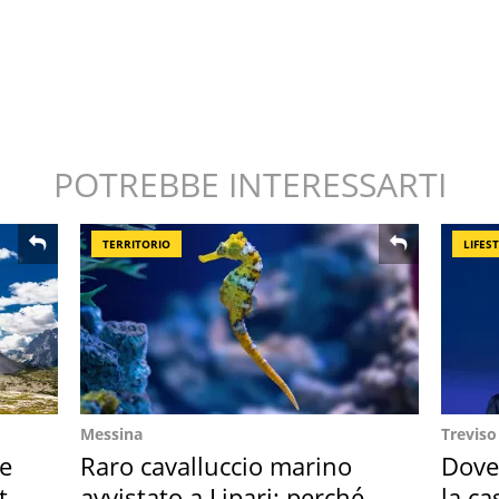
POTREBBE INTERESSARTI
TERRITORIO
LIFES
Messina
Treviso
re
Raro cavalluccio marino
Dove
ta
avvistato a Lipari: perché è
la ca