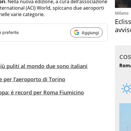
ori
. Nella nuova edizione, a cura dell’associazione
nternational (ACI) World, spiccano due aeroporti
Milano
 nelle varie categorie.
Eclis
avvis
e preferite
Aggiungi
come
più puliti al mondo due sono italiani
 per l’aeroporto di Torino
ropa: è record per Roma Fiumicino