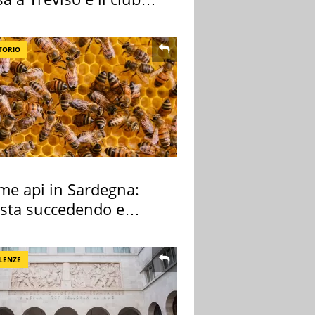
tivo
TORIO
rme api in Sardegna:
 sta succedendo e
hé
LENZE