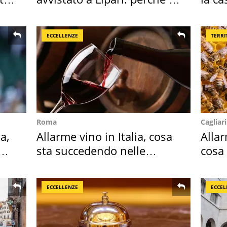
speciale
spor
ECCELLENZE
TERRI
Roma
Cagliari
a,
Allarme vino in Italia, cosa
Alla
sta succedendo nelle
cosa
nostre cantine
perc
ECCELLENZE
ECCEL