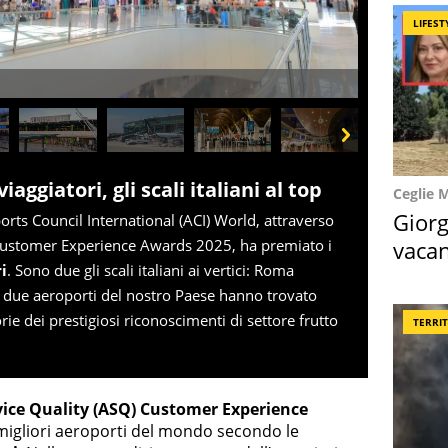
LIFEST
Next
iaggiatori, gli scali italiani al top
Ceglie 
Giorg
orts Council International (ACI) World, attraverso
vacan
) Customer Experience Awards 2025, ha premiato i
i
. Sono due gli scali italiani ai vertici: Roma
locat
 due aeroporti del nostro Paese hanno trovato
rie dei prestigiosi riconoscimenti di settore frutto
TERRI
vice Quality (ASQ) Customer Experience
i migliori aeroporti del mondo secondo le