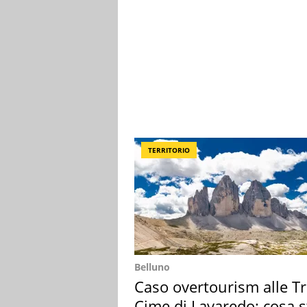
TERRITORIO
Belluno
Caso overtourism alle T
Cime di Lavaredo: cosa s