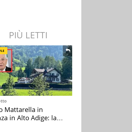
PIÙ LETTI
YLE
otto
o Mattarella in
za in Alto Adige: la
ion scelta