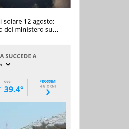
si solare 12 agosto:
o del ministero su
 osservarla