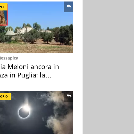
YLE
Messapica
ia Meloni ancora in
za in Puglia: la
ion scelta
TORIO