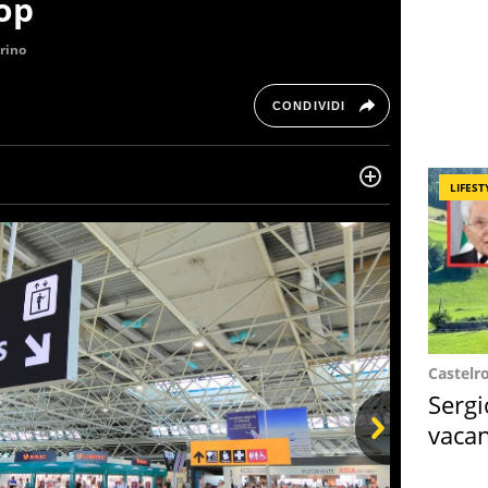
top
rino
CONDIVIDI
LIFEST
ltre dieci anni si occupa di informazione sul web,
, cronaca, motori, spettacolo e videogame.
Castelr
Sergi
vacan
locat
Next