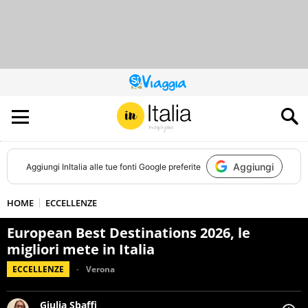
QUESTO
SITO
CONTRIBUISCE
ALL’AUDIENCE
DI
Aggiungi
Aggiungi
InItalia
alle tue fonti Google preferite
HOME
ECCELLENZE
European Best Destinations 2026, le
migliori mete in Italia
ECCELLENZE
Verona
Giulia Sbaffi