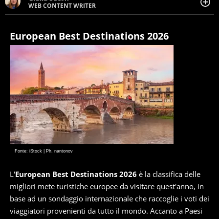
WEB CONTENT WRITER
Web content writer appassionata di belle storie e di
viaggi, scrive da quando ne ha memoria. Curiosa per
natura, le piace tenersi informata su ciò che accade
European Best Destinations 2026
intorno a lei.
Fonte: iStock | Ph. nantonov
L'
European Best Destinations 2026
è la classifica delle
migliori mete turistiche europee da visitare quest'anno, in
base ad un sondaggio internazionale che raccoglie i voti dei
viaggiatori provenienti da tutto il mondo. Accanto a Paesi