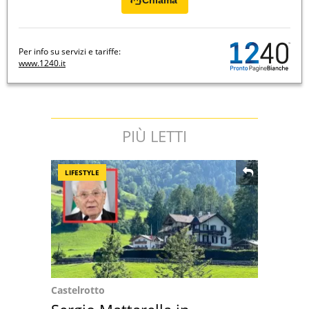
Chiama
Per info su servizi e tariffe:
www.1240.it
PIÙ LETTI
LIFESTYLE
Castelrotto