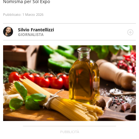
Nomisma per Sol Expo
Pubblicato:
1 Marzo 2026
Silvio Frantellizzi
GIORNALISTA
Giornalista pubblicista. Da oltre dieci anni si occupa di
informazione sul web, scrivendo di sport, attualità,
cronaca, motori, spettacolo e videogame.