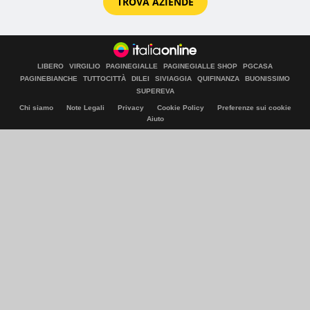
TROVA AZIENDE
LIBERO
VIRGILIO
PAGINEGIALLE
PAGINEGIALLE SHOP
PGCASA
PAGINEBIANCHE
TUTTOCITTÀ
DILEI
SIVIAGGIA
QUIFINANZA
BUONISSIMO
SUPEREVA
Chi siamo
Note Legali
Privacy
Cookie Policy
Preferenze sui cookie
Aiuto
© Italiaonline S.p.A. 2026
Direzione e coordinamento di Libero Acquisition S.á r.l.
P. IVA 03970540963