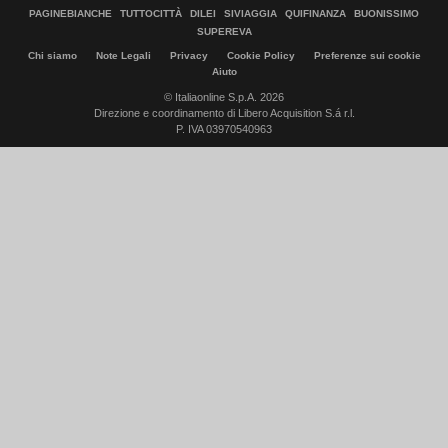
PAGINEBIANCHE
TUTTOCITTÀ
DILEI
SIVIAGGIA
QUIFINANZA
BUONISSIMO
SUPEREVA
Chi siamo
Note Legali
Privacy
Cookie Policy
Preferenze sui cookie
Aiuto
© Italiaonline S.p.A. 2026
Direzione e coordinamento di Libero Acquisition S.á r.l.
P. IVA 03970540963