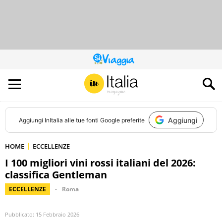
QUESTO
SITO
CONTRIBUISCE
ALL’AUDIENCE
DI
Aggiungi
Aggiungi
InItalia
alle tue fonti Google preferite
HOME
ECCELLENZE
I 100 migliori vini rossi italiani del 2026:
classifica Gentleman
ECCELLENZE
Roma
Pubblicato:
15 Febbraio 2026