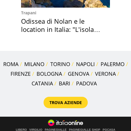
Trapani
Odissea di Nolan e le
location in Italia: "L'isola
sembra Itaca"
ROMA
MILANO
TORINO
NAPOLI
PALERMO
FIRENZE
BOLOGNA
GENOVA
VERONA
CATANIA
BARI
PADOVA
TROVA AZIENDE
LIBERO
VIRGILIO
PAGINEGIALLE
PAGINEGIALLE SHOP
PGCASA