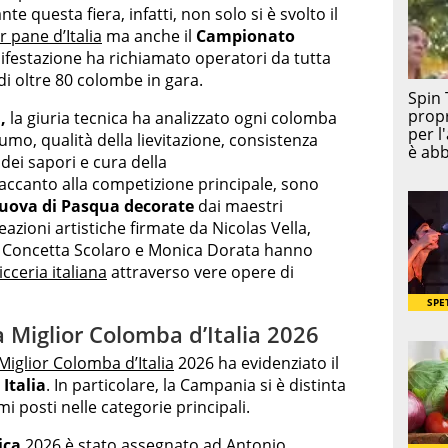
nte questa fiera, infatti, non solo si è svolto il
r pane d’Italia
ma anche il
Campionato
ifestazione ha richiamato operatori da tutta
 di oltre 80 colombe in gara.
,
la giuria tecnica ha analizzato ogni colomba
mo, qualità della lievitazione, consistenza
 dei sapori e cura della
accanto alla competizione principale, sono
uova di Pasqua decorate
dai maestri
eazioni artistiche firmate da Nicolas Vella,
a, Concetta Scolaro e Monica Dorata hanno
icceria italiana
attraverso vere opere di
la Miglior Colomba d’Italia 2026
iglior Colomba d’Italia
2026 ha evidenziato il
 Italia
. In particolare, la Campania si è distinta
 posti nelle categorie principali.
ica
2026 è stato assegnato ad Antonio