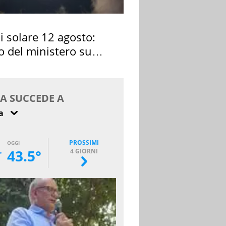
si solare 12 agosto:
o del ministero su
 osservarla