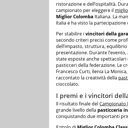
ristorazione e dell’ospitalità. Dura
campionato per eleggere il
miglio
Miglior Colomba
Italiana. La man
Italia e ha visto la partecipazione
Per stabilire i
vincitori della gara
secondo criteri precisi come profu
dell’impasto, struttura, equilibrio
presentazione. Durante l’evento, 
state esposte anche spettacolari
pasticceri della federazione. Le cr
Francesco Curti, Ilenia La Monic
raccontato la creatività della
past
cioccolato.
I premi e i vincitori del
Il risultato finale del
Campionato M
grande livello della
pasticceria in
conquistando due importanti primi
Il titolo di
Miglior Colomba Class