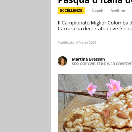
ECCELLENZE
Napoli
Avellino
Il Campionato Miglior Colomba d’I
Carrara ha decretato dove è pos
Pubblicato:
4 Marzo 2026
Martina Bressan
SEO COPYWRITER E WEB CONTEN
Appassionata di viaggi, di trai
nuove culture. Curiosa, deter
soprattutto scrivere.