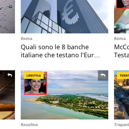
Roma
Roma
Quali sono le 8 banche
McCo
italiane che testano l'Euro
Testa
digitale
Posit
LIFESTYLE
TERRI
Rosolina
Trapani