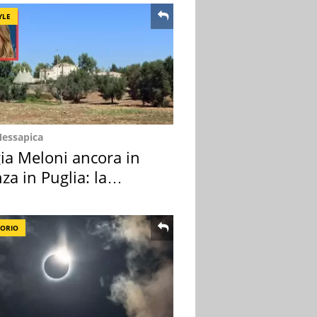
YLE
Messapica
ia Meloni ancora in
za in Puglia: la
ion scelta
TORIO