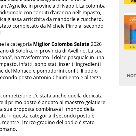
ant’Agnello, in provincia di Napoli. La colomba
radizionale con canditi d’arancia nell’impasto,
ipica glassa arricchita da mandorle e zucchero.
 è stato completato da Michele Pirro al secondo
o.
e la categoria
Miglior Colomba Salata
2026
no di Solofra, in provincia di Avellino. La sua
na”, ha trasformato il dolce pasquale in una
pasto, infatti, sono stati inseriti ingredienti
e del Monaco e pomodorini confit. Il podio
l secondo posto Antonio Chiumiento e al terzo
a competizione c’è stata anche quella dedicata
ve il primo posto è andato al maestro gelatiere
La sua proposta combinava il mondo della
tati. In questa categoria il secondo posto è
 mentre il terzo gradino del podio è stato
Romano.