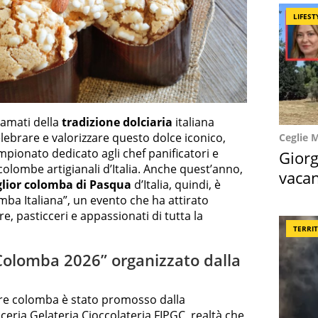
LIFEST
amati della
tradizione dolciaria
italiana
lebrare e valorizzare questo dolce iconico,
Ceglie 
mpionato dedicato agli chef panificatori e
Giorg
 colombe artigianali d’Italia. Anche quest’anno,
vacan
lior colomba di Pasqua
d’Italia, quindi, è
locat
mba Italiana”, un evento che ha attirato
re, pasticceri e appassionati di tutta la
TERRI
Colomba 2026” organizzato dalla
iore colomba è stato promosso dalla
ceria Gelateria Cioccolateria FIPGC, realtà che