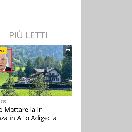
PIÙ LETTI
YLE
otto
o Mattarella in
za in Alto Adige: la
ion scelta