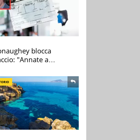
naughey blocca
ccio: "Annate a
ano a rompe er c..."
TORIO