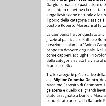
Gargiulo, maestro pasticciere di S
presentata rispettava la ricetta t
lunga lievitazione naturale e la t
Il podio della categoria classica
posto e Roberto Moreschi al terz
La Campania ha conquistato anch
grazie al pasticciere Raffaele Roma
creazione, chiamata “Anima Campa
proposta davvero originale. Nell’im
come capperi, acciughe, Provolon
della categoria salata ha visto a
Francesco Ricci.
Tra le categorie più creative dell
alla
Miglior Colomba Gelato
, do
Massimo Esposito di Catanzaro. 
gelateria e quello dei grandi lievi
stato assegnato a Daniele Mascia,
conquistato ancora da Raffaele 