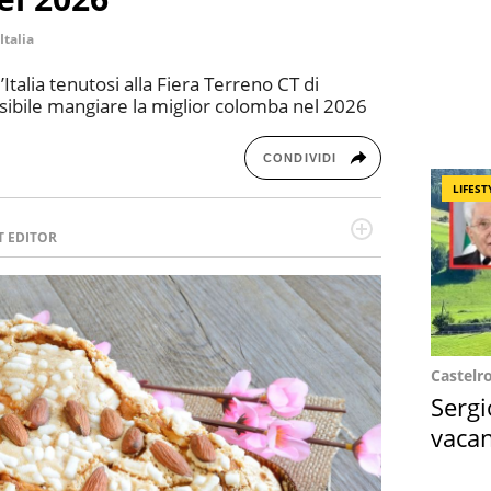
Italia
talia tenutosi alla Fiera Terreno CT di
sibile mangiare la miglior colomba nel 2026
CONDIVIDI
LIFEST
T EDITOR
l running e di yoga, ama scoprire nuovi posti e
minata e intraprendente adora leggere ma
Castelr
Sergi
vacan
locat