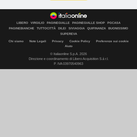
LIBERO
VIRGILIO
PAGINEGIALLE
PAGINEGIALLE SHOP
PGCASA
PAGINEBIANCHE
TUTTOCITTÀ
DILEI
SIVIAGGIA
QUIFINANZA
BUONISSIMO
SUPEREVA
Chi siamo
Note Legali
Privacy
Cookie Policy
Preferenze sui cookie
Aiuto
© Italiaonline S.p.A. 2026
Direzione e coordinamento di Libero Acquisition S.á r.l.
P. IVA 03970540963