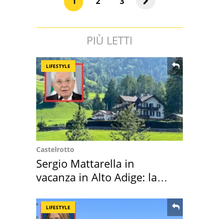
1
2
3
PIÙ LETTI
LIFESTYLE
Castelrotto
Sergio Mattarella in
vacanza in Alto Adige: la
location scelta
LIFESTYLE