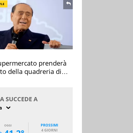
YLE
upermercato prenderà
sto della quadreria di
sconi