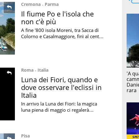
Cremona
Parma
Il fiume Po e l'isola che
non c'è più
A fine '800 isola Moreni, tra Sacca di
Colorno e Casalmaggiore, finì al centro
di una contesa: la storia dell'isola che
non c'è più è ora una mostra
Roma
Italia
Luna dei Fiori, quando e
dove osservare l'eclissi in
Italia
In arrivo la Luna dei Fiori: la magica
luna piena di maggio ci regalerà
quest'anno una spettacolare eclissi
totale. Ecco quando e dove vederla in
Italia
Pisa