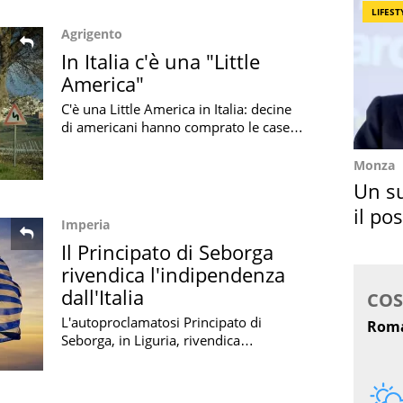
LIFEST
Agrigento
In Italia c'è una "Little
America"
C'è una Little America in Italia: decine
di americani hanno comprato le case
messe in vendita a un euro da un
Comune per ripopolare il borgo
Monza
Un s
il po
Imperia
Berlu
Il Principato di Seborga
rivendica l'indipendenza
dall'Italia
L'autoproclamatosi Principato di
Seborga, in Liguria, rivendica
l'indipendenza dall'Italia con una
nuova mossa: cosa è stato deciso e
tutta la storia