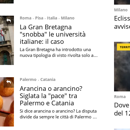
che qui attendono l'Apocalisse
Milano
Eclis
Roma
Pisa
Italia
Milano
avvis
La Gran Bretagna
"snobba" le università
come
italiane: il caso
TERRI
La Gran Bretagna ha introdotto una
nuova tipologia di visto rivolta solo agli
studenti che si sono laureati nelle più
prestigiose università al mondo
Palermo
Catania
Arancina o arancino?
Siglata la "pace" tra
Roma
Palermo e Catania
Dove 
Si dice arancina o arancino? La disputa
del 1
divide da sempre le città di Palermo e
Catania, ma forse ora potrebbe essere
stato trovato un compromesso