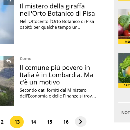
Il mistero della giraffa
nell'Orto Botanico di Pisa
Nell'Ottocento l'Orto Botanico di Pisa
ospitò per qualche tempo un
esemplare di giraffa: la curiosa
scoperta in una ricerca di due studiosi
dell'ateneo pisano
Como
Il comune più povero in
Italia è in Lombardia. Ma
c'è un motivo
Secondo dati forniti dal Ministero
dell'Economia e delle Finanze si trova
in Lombardia il comune più povero
d'Italia. ma c'è una spiegazione
12
13
14
15
16