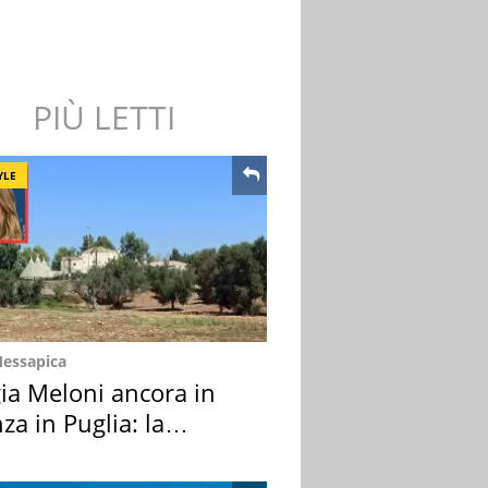
PIÙ LETTI
YLE
Messapica
ia Meloni ancora in
za in Puglia: la
ion scelta