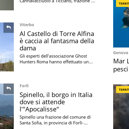
Cannavacciuolo a Ticciano, frazione di
TERRI
Vico Equense dove lo chef è nato e
cresciuto, nasconde un segreto: di cosa
si tratta
Viterbo
Al Castello di Torre Alfina
è caccia al fantasma della
dama
Genova
Gli esperti dell'associazione Ghost
Mar L
Hunters Roma hanno effettuato un
sopralluogo al Castello di Torre Alfina,
pesci
dove ci sarebbe il fantasma di una
Suez
dama
Forlì
TERRI
Spinello, il borgo in Italia
dove si attende
l'"Apocalisse"
Spinello una frazione del comune di
Santa Sofia, in provincia di Forlì-
Cesena, è abitata da diverse persone