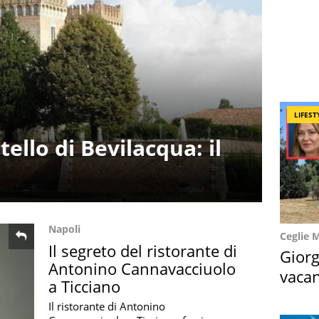
LIFEST
ello di Bevilacqua: il
Napoli
Ceglie 
Il segreto del ristorante di
Giorg
Antonino Cannavacciuolo
vacan
a Ticciano
locat
Il ristorante di Antonino