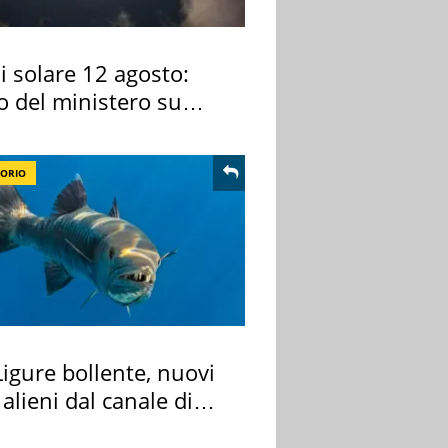
si solare 12 agosto:
o del ministero su
 osservarla
TORIO
igure bollente, nuovi
 alieni dal canale di