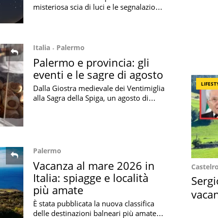
misteriosa scia di luci e le segnalazioni
del fenomeno sono arrivate da diverse
zone del Paese: cosa è successo
Italia
Palermo
Palermo e provincia: gli
eventi e le sagre di agosto
LIFEST
Dalla Giostra medievale dei Ventimiglia
alla Sagra della Spiga, un agosto di
sapori e tradizioni nei borghi madoniti
Palermo
Vacanza al mare 2026 in
Castelr
Italia: spiagge e località
Sergi
più amate
vacan
È stata pubblicata la nuova classifica
locat
delle destinazioni balneari più amate in