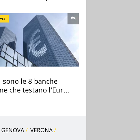
a
TYLE
i sono le 8 banche
ane che testano l'Euro
ale
GENOVA
VERONA