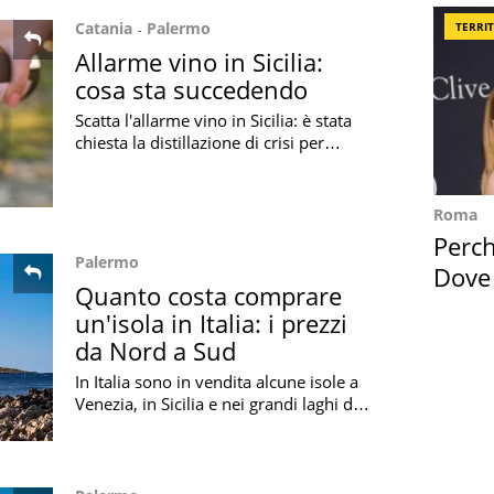
Catania
Palermo
TERRI
Allarme vino in Sicilia:
cosa sta succedendo
Scatta l'allarme vino in Sicilia: è stata
chiesta la distillazione di crisi per
fronteggiare i problemi che
attanagliano il settore vitivinicolo
Roma
Perc
Palermo
Dove
Quanto costa comprare
Cape
un'isola in Italia: i prezzi
da Nord a Sud
In Italia sono in vendita alcune isole a
Venezia, in Sicilia e nei grandi laghi del
nord: scopriamo quanto costano e
quali sono le condizioni d'acquisto