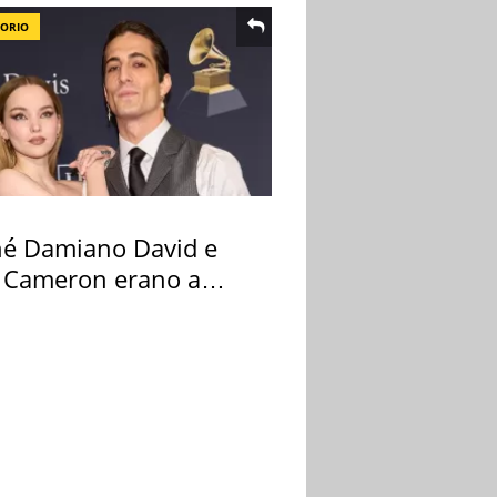
TORIO
hé Damiano David e
 Cameron erano a
na