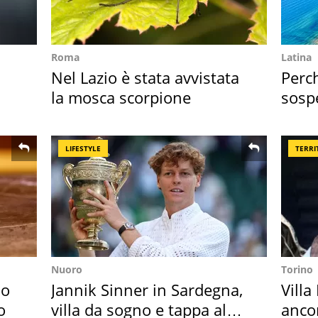
Roma
Latina
Nel Lazio è stata avvistata
Perc
la mosca scorpione
sosp
2026
LIFESTYLE
TERRI
Nuoro
Torino
so
Jannik Sinner in Sardegna,
Villa
o
villa da sogno e tappa al
anco