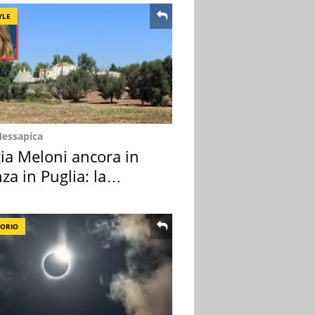
YLE
Messapica
ia Meloni ancora in
za in Puglia: la
ion scelta
TORIO