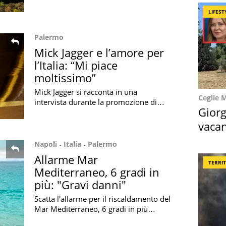
Italia per l'estate 2026: ecco quali sono
LIFEST
le spiagge nella Top 10
Palermo
Mick Jagger e l’amore per
l’Italia: “Mi piace
moltissimo”
Mick Jagger si racconta in una
Ceglie 
intervista durante la promozione di
Giorg
'Foreign Tongues' e confessa il suo
amore per l’Italia e per la storia della
vacan
Sicilia
locat
Napoli
Italia
Palermo
Allarme Mar
TERRI
Mediterraneo, 6 gradi in
più: "Gravi danni"
Scatta l'allarme per il riscaldamento del
Mar Mediterraneo, 6 gradi in più
rispetto alla media degli ultimi 40 anni: