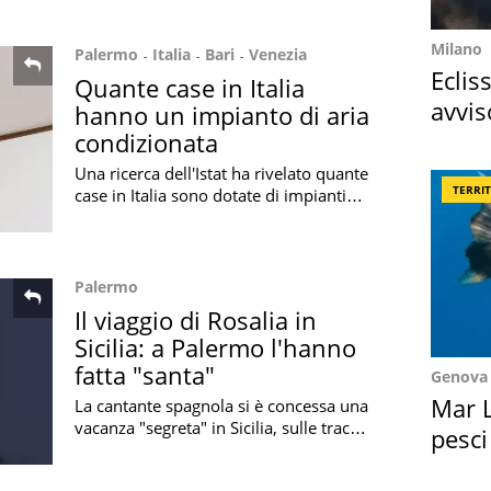
quali saranno le conseguenze
Milano
Palermo
Italia
Bari
Venezia
Eclis
Quante case in Italia
avvis
hanno un impianto di aria
come
condizionata
Una ricerca dell'Istat ha rivelato quante
TERRI
case in Italia sono dotate di impianti
per l'aria condizionata, fondamentali
per affrontare il caldo estivo
Palermo
Il viaggio di Rosalia in
Sicilia: a Palermo l'hanno
fatta "santa"
Genova
Mar L
La cantante spagnola si è concessa una
vacanza "segreta" in Sicilia, sulle tracce
pesci
di Santa Rosalia: ecco quali sono le
Suez
tappe del suo viaggio