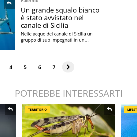
Palermo
Un grande squalo bianco
è stato avvistato nel
canale di Sicilia
Nelle acque del canale di Sicilia un
gruppo di sub impegnati in un
progetto di volontariato hanno
incontrato e filmato un grande squalo
bianco
4
5
6
7
POTREBBE INTERESSARTI
TERRITORIO
LIFES