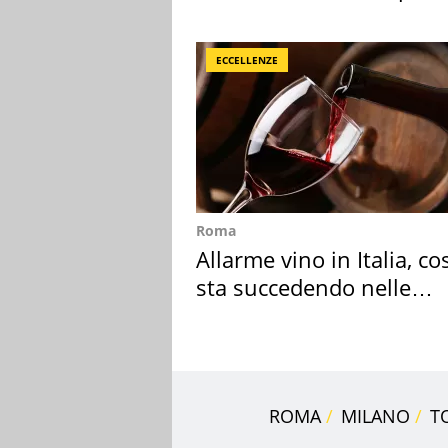
ECCELLENZE
Roma
Allarme vino in Italia, co
sta succedendo nelle
nostre cantine
ROMA
MILANO
T