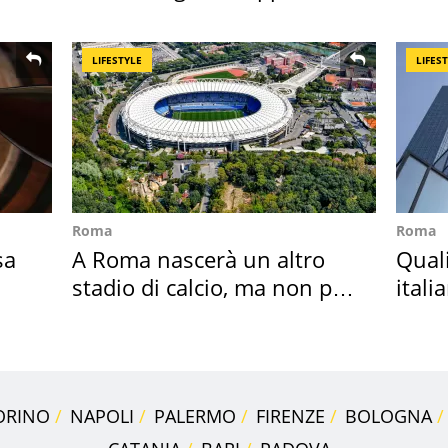
discount
cost
LIFESTYLE
LIFES
Roma
Roma
sa
A Roma nascerà un altro
Qual
stadio di calcio, ma non per
itali
Roma e Lazio
digit
ORINO
NAPOLI
PALERMO
FIRENZE
BOLOGNA