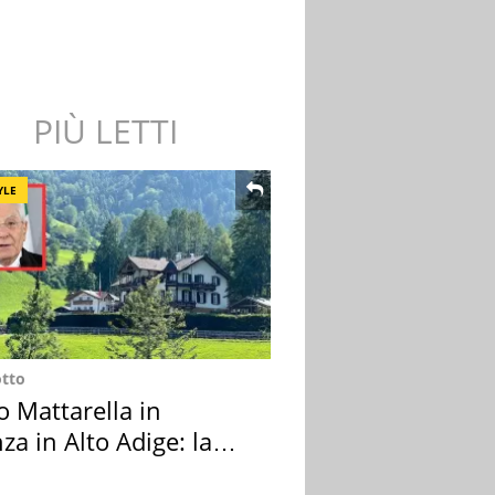
PIÙ LETTI
YLE
otto
o Mattarella in
za in Alto Adige: la
ion scelta