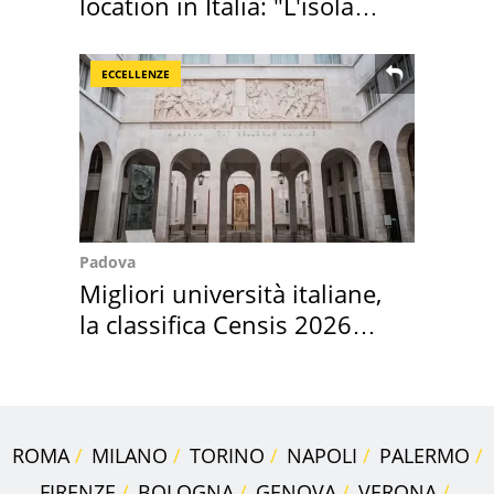
location in Italia: "L'isola
sembra Itaca"
ECCELLENZE
Padova
Migliori università italiane,
la classifica Censis 2026
2027
ROMA
MILANO
TORINO
NAPOLI
PALERMO
FIRENZE
BOLOGNA
GENOVA
VERONA