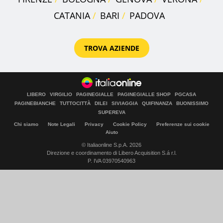
CATANIA
BARI
PADOVA
TROVA AZIENDE
LIBERO
VIRGILIO
PAGINEGIALLE
PAGINEGIALLE SHOP
PGCASA
PAGINEBIANCHE
TUTTOCITTÀ
DILEI
SIVIAGGIA
QUIFINANZA
BUONISSIMO
SUPEREVA
Chi siamo
Note Legali
Privacy
Cookie Policy
Preferenze sui cookie
Aiuto
© Italiaonline S.p.A. 2026
Direzione e coordinamento di Libero Acquisition S.á r.l.
P. IVA 03970540963