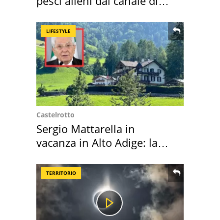
pesci alieni dal canale di
Suez
LIFESTYLE
Castelrotto
Sergio Mattarella in
vacanza in Alto Adige: la
location scelta
TERRITORIO