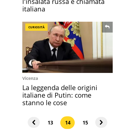
l'insalata russa è chiamata
italiana
CURIOSITÀ
Vicenza
La leggenda delle origini
italiane di Putin: come
stanno le cose
13
14
15