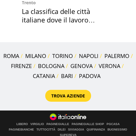
Trento
La classifica delle città
italiane dove il lavoro
cresce di più
ROMA
MILANO
TORINO
NAPOLI
PALERMO
FIRENZE
BOLOGNA
GENOVA
VERONA
CATANIA
BARI
PADOVA
TROVA AZIENDE
LIBERO
VIRGILIO
PAGINEGIALLE
PAGINEGIALLE SHOP
PGCASA
PAGINEBIANCHE
TUTTOCITTÀ
DILEI
SIVIAGGIA
QUIFINANZA
BUONISSIMO
SUPEREVA