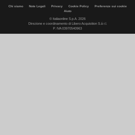
Chi siamo
Note Legali
Privacy
Cookie Policy
Preferenze sui cookie
Aiuto
© Italiaonline S.p.A. 2026
Direzione e coordinamento di Libero Acquisition S.á r.l.
P. IVA 03970540963