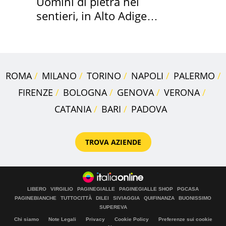
Uomini di pietra nei
sentieri, in Alto Adige
scatta l'allarme
ROMA
MILANO
TORINO
NAPOLI
PALERMO
FIRENZE
BOLOGNA
GENOVA
VERONA
CATANIA
BARI
PADOVA
TROVA AZIENDE
LIBERO
VIRGILIO
PAGINEGIALLE
PAGINEGIALLE SHOP
PGCASA
PAGINEBIANCHE
TUTTOCITTÀ
DILEI
SIVIAGGIA
QUIFINANZA
BUONISSIMO
SUPEREVA
Chi siamo
Note Legali
Privacy
Cookie Policy
Preferenze sui cookie