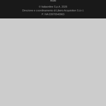
Aiuto
© Italiaonline S.p.A. 2026
Direzione e coordinamento di Libero Acquisition S.á r.l.
P. IVA 03970540963