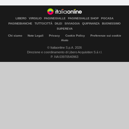
LIBERO
VIRGILIO
PAGINEGIALLE
PAGINEGIALLE SHOP
PGCASA
PAGINEBIANCHE
TUTTOCITTÀ
DILEI
SIVIAGGIA
QUIFINANZA
BUONISSIMO
SUPEREVA
Chi siamo
Note Legali
Privacy
Cookie Policy
Preferenze sui cookie
Aiuto
© Italiaonline S.p.A. 2026
Direzione e coordinamento di Libero Acquisition S.á r.l.
P. IVA 03970540963