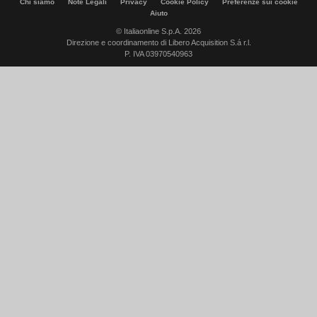
Chi siamo
Note Legali
Privacy
Cookie Policy
Preferenze sui cookie
Aiuto
© Italiaonline S.p.A. 2026
Direzione e coordinamento di Libero Acquisition S.á r.l.
P. IVA 03970540963