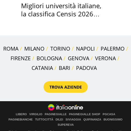
Migliori università italiane,
la classifica Censis 2026
2027
ROMA
MILANO
TORINO
NAPOLI
PALERMO
FIRENZE
BOLOGNA
GENOVA
VERONA
CATANIA
BARI
PADOVA
TROVA AZIENDE
LIBERO
VIRGILIO
PAGINEGIALLE
PAGINEGIALLE SHOP
PGCASA
PAGINEBIANCHE
TUTTOCITTÀ
DILEI
SIVIAGGIA
QUIFINANZA
BUONISSIMO
SUPEREVA