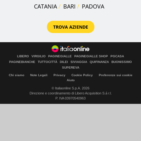
CATANIA
BARI
PADOVA
TROVA AZIENDE
LIBERO
VIRGILIO
PAGINEGIALLE
PAGINEGIALLE SHOP
PGCASA
PAGINEBIANCHE
TUTTOCITTÀ
DILEI
SIVIAGGIA
QUIFINANZA
BUONISSIMO
SUPEREVA
Chi siamo
Note Legali
Privacy
Cookie Policy
Preferenze sui cookie
Aiuto
© Italiaonline S.p.A. 2026
Direzione e coordinamento di Libero Acquisition S.á r.l.
P. IVA 03970540963