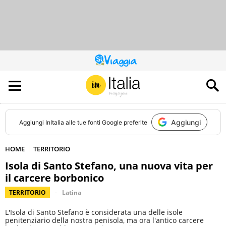
QUESTO
SITO
CONTRIBUISCE
ALL’AUDIENCE
DI
Aggiungi
Aggiungi
InItalia
alle tue fonti Google preferite
HOME
TERRITORIO
Isola di Santo Stefano, una nuova vita per
il carcere borbonico
TERRITORIO
Latina
L'Isola di Santo Stefano è considerata una delle isole
penitenziario della nostra penisola, ma ora l'antico carcere