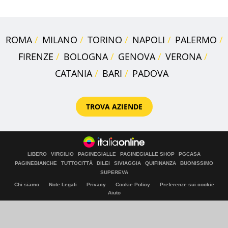
ROMA
MILANO
TORINO
NAPOLI
PALERMO
FIRENZE
BOLOGNA
GENOVA
VERONA
CATANIA
BARI
PADOVA
TROVA AZIENDE
LIBERO
VIRGILIO
PAGINEGIALLE
PAGINEGIALLE SHOP
PGCASA
PAGINEBIANCHE
TUTTOCITTÀ
DILEI
SIVIAGGIA
QUIFINANZA
BUONISSIMO
SUPEREVA
Chi siamo
Note Legali
Privacy
Cookie Policy
Preferenze sui cookie
Aiuto
© Italiaonline S.p.A. 2026
Direzione e coordinamento di Libero Acquisition S.á r.l.
P. IVA 03970540963