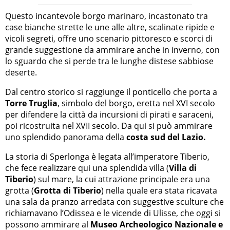
Questo incantevole borgo marinaro, incastonato tra
case bianche strette le une alle altre, scalinate ripide e
vicoli segreti, offre uno scenario pittoresco e scorci di
grande suggestione da ammirare anche in inverno, con
lo sguardo che si perde tra le lunghe distese sabbiose
deserte.
Dal centro storico si raggiunge il ponticello che porta a
Torre Truglia
, simbolo del borgo, eretta nel XVI secolo
per difendere la città da incursioni di pirati e saraceni,
poi ricostruita nel XVII secolo. Da qui si può ammirare
uno splendido panorama della
costa sud del Lazio.
La storia di Sperlonga è legata all’imperatore Tiberio,
che fece realizzare qui una splendida villa (
Villa di
Tiberio
) sul mare, la cui attrazione principale era una
grotta (
Grotta di Tiberio
) nella quale era stata ricavata
una sala da pranzo arredata con suggestive sculture che
richiamavano l’Odissea e le vicende di Ulisse, che oggi si
possono ammirare al
Museo Archeologico Nazionale e