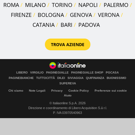
ROMA
MILANO
TORINO
NAPOLI
PALERMO
FIRENZE
BOLOGNA
GENOVA
VERONA
CATANIA
BARI
PADOVA
TROVA AZIENDE
LIBERO
VIRGILIO
PAGINEGIALLE
PAGINEGIALLE SHOP
PGCASA
PAGINEBIANCHE
TUTTOCITTÀ
DILEI
SIVIAGGIA
QUIFINANZA
BUONISSIMO
SUPEREVA
Chi siamo
Note Legali
Privacy
Cookie Policy
Preferenze sui cookie
Aiuto
© Italiaonline S.p.A. 2026
Direzione e coordinamento di Libero Acquisition S.á r.l.
P. IVA 03970540963