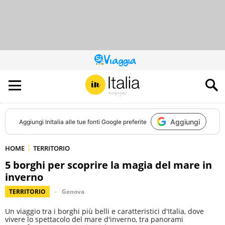
QUESTO
SITO
CONTRIBUISCE
ALL’AUDIENCE
DI
Aggiungi
Aggiungi
InItalia
alle tue fonti Google preferite
HOME
TERRITORIO
5 borghi per scoprire la magia del mare in
inverno
TERRITORIO
Genova
Un viaggio tra i borghi più belli e caratteristici d'Italia, dove
vivere lo spettacolo del mare d'inverno, tra panorami