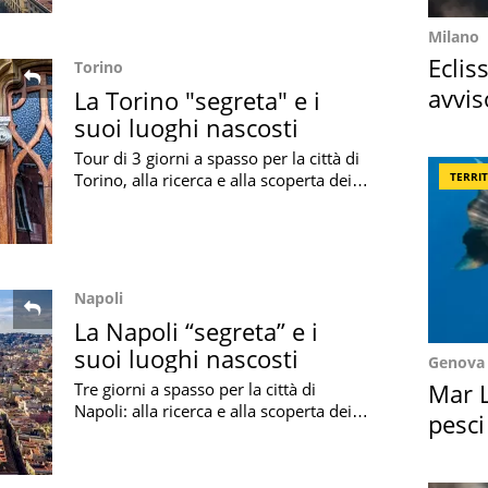
Milano
Eclis
Torino
avvis
La Torino "segreta" e i
suoi luoghi nascosti
come
Tour di 3 giorni a spasso per la città di
Torino, alla ricerca e alla scoperta dei
TERRI
migliori luoghi nascosti e meno noti
del capoluogo piemontese
Napoli
La Napoli “segreta” e i
suoi luoghi nascosti
Genova
Mar L
Tre giorni a spasso per la città di
Napoli: alla ricerca e alla scoperta dei
pesci
migliori luoghi nascosti e meno noti
Suez
della splendida città campana