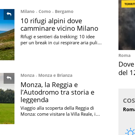
TERRI
Milano
Como
Bergamo
10 rifugi alpini dove
camminare vicino Milano
Rifugi e sentieri da trekking: 10 idee
per un break in cui respirare aria pulita
e godere di panorami meravigliosi in
vetta, vicini a Milano
Roma
Dove 
del 1
Monza
Monza e Brianza
Monza, la Reggia e
l’Autodromo tra storia e
leggenda
Viaggio alla scoperta della Reggia di
Monza: come visitare la Villa Reale, i
suoi giardini, lo storico Autodromo e
l'Anello dell'Alta Velocità