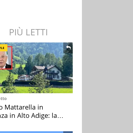
PIÙ LETTI
YLE
otto
o Mattarella in
za in Alto Adige: la
ion scelta