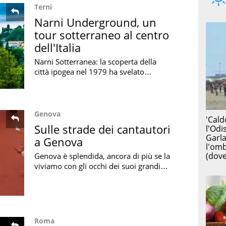
Terni
Narni Underground, un
tour sotterraneo al centro
dell'Italia
Narni Sotterranea: la scoperta della
città ipogea nel 1979 ha svelato
acquedotti e ponti romani, in un
percorso denso di suggestioni, storia e
natura
Genova
Sulle strade dei cantautori
a Genova
Genova è splendida, ancora di più se la
viviamo con gli occhi dei suoi grandi
cantautori: ecco un magico tour per
tuffarsi in quelle emozioni
Roma