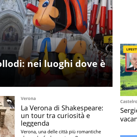
LIFEST
llodi: nei luoghi dove è
Verona
Castelr
La Verona di Shakespeare:
Sergi
un tour tra curiosità e
vacan
leggenda
locat
Verona, una delle città più romantiche