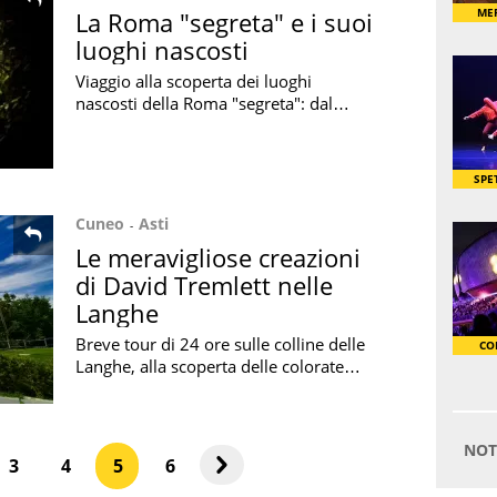
La Roma "segreta" e i suoi
luoghi nascosti
Viaggio alla scoperta dei luoghi
nascosti della Roma "segreta": dal
quartiere Coppedé a Sant'Ivo alla
Sapienza, passando per il Priorato di
Malta
Cuneo
Asti
Le meravigliose creazioni
di David Tremlett nelle
Langhe
Breve tour di 24 ore sulle colline delle
Langhe, alla scoperta delle colorate
opere contemporanee di David
Tremlett in 3 tappe tra arte e natura
3
4
5
6