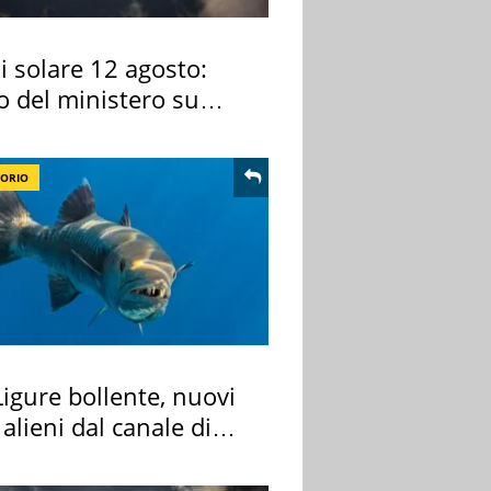
si solare 12 agosto:
o del ministero su
 osservarla
TORIO
igure bollente, nuovi
 alieni dal canale di