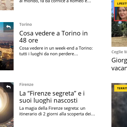
al mondo, fa da cornice a Romeo e
LIFEST
Giulietta: scopri la Verona di
Shakespeare con questo magico
itinerario
Torino
Cosa vedere a Torino in
48 ore
Cosa vedere in un week-end a Torino:
Ceglie 
tutti i luoghi da non perdere
Giorg
nell'elegante capoluogo piemontese,
tra le città più importanti d'Italia
vacan
locat
Firenze
TERRI
La “Firenze segreta” e i
suoi luoghi nascosti
La magia della Firenze segreta: un
itinerario di 2 giorni alla scoperta dei
luoghi più insoliti, misteriosi e
leggendari della culla del Rinascimento