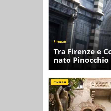
Firenze
Tra Firenze e Co
nato Pinocchio
ITINERARI