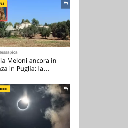
YLE
Messapica
ia Meloni ancora in
za in Puglia: la
ion scelta
TORIO