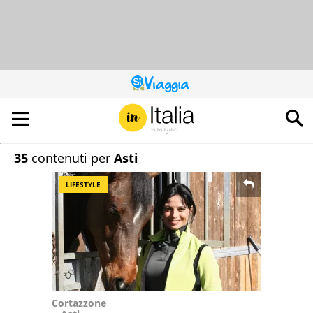
QUESTO
SITO
CONTRIBUISCE
ALL’AUDIENCE
DI
35
contenuti per
Asti
LIFESTYLE
Cortazzone