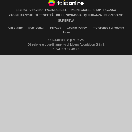
LIBERO
VIRGILIO
PAGINEGIALLE
PAGINEGIALLE SHOP
PGCASA
PAGINEBIANCHE
TUTTOCITTÀ
DILEI
SIVIAGGIA
QUIFINANZA
BUONISSIMO
SUPEREVA
Chi siamo
Note Legali
Privacy
Cookie Policy
Preferenze sui cookie
Aiuto
© Italiaonline S.p.A. 2026
Direzione e coordinamento di Libero Acquisition S.á r.l.
P. IVA 03970540963