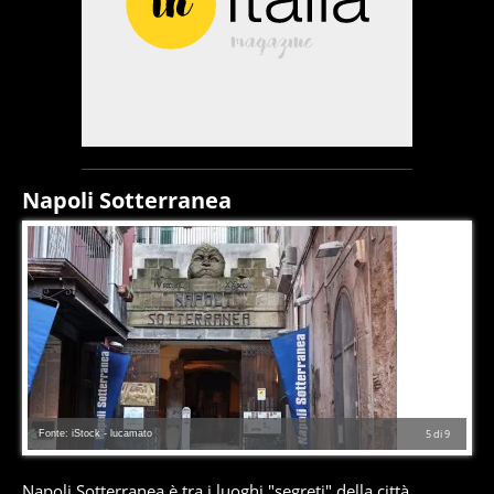
Napoli Sotterranea
Fonte: iStock - lucamato
5
di
9
Napoli Sotterranea è tra i luoghi "segreti" della città.