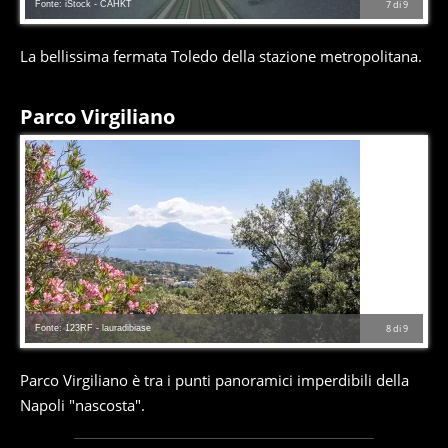
Fonte: iStock - CAHKT
7
di
9
La bellissima fermata Toledo della stazione metropolitana.
Parco Virgiliano
Fonte: 123RF - lauradibiase
8
di
9
Parco Virgiliano è tra i punti panoramici imperdibili della
Napoli "nascosta".