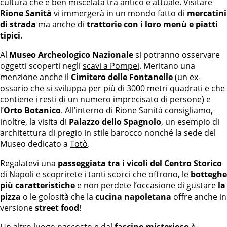
cultura che è ben miscelata tra antico e attuale. Visitare
Rione Sanità
vi immergerà in un mondo fatto di
mercatini
di strada
ma anche di
trattorie con i loro menù e piatti
tipici
.
Al
Museo Archeologico Nazionale
si potranno osservare
oggetti scoperti negli
scavi a Pompei
. Meritano una
menzione anche il
Cimitero delle Fontanelle
(un ex-
ossario che si sviluppa per più di 3000 metri quadrati e che
contiene i resti di un numero imprecisato di persone) e
l’
Orto Botanico
. All’interno di Rione Sanità consigliamo,
inoltre, la visita di
Palazzo dello Spagnolo
, un esempio di
architettura di pregio in stile barocco nonché la sede del
Museo dedicato a
Totò
.
Regalatevi una
passeggiata tra i vicoli del Centro Storico
di Napoli e scoprirete i tanti scorci che offrono, le
botteghe
più caratteristiche
e non perdete l’occasione di gustare
la
pizza
o le golosità che la
cucina napoletana
offre anche in
versione
street food
!
Un altro luogo nascosto e dal
fascino misterioso
è