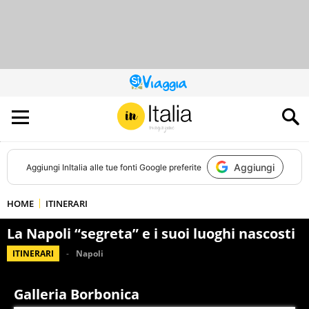
QUESTO
SITO
CONTRIBUISCE
ALL’AUDIENCE
DI
Aggiungi
Aggiungi
InItalia
alle tue fonti Google preferite
HOME
ITINERARI
La Napoli “segreta” e i suoi luoghi nascosti
ITINERARI
Napoli
Galleria Borbonica