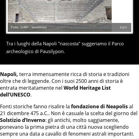
Fonte: 123RF - lauradibiase
9
di
9
Tra i luoghi della Napoli "nascosta" suggeriamo il Parco
archeologico di Pausilypon.
Napoli,
terra immensamente ricca di storia e tradizioni
oltre che di leggende. Con i suoi 2500 anni di storia è
entrata meritatamente nel
World Heritage List
dell’UNESCO
.
Fonti storiche fanno risalire la
fondazione di Neapolis
al
21 dicembre 475 a.C.. Non è casuale la scelta del giorno del
Solstizio d’Inverno
: gli antichi, molto saggiamente,
ponevano la prima pietra di una città nuova scegliendo
sempre una data a cavallo di fenomeni astrali importanti.