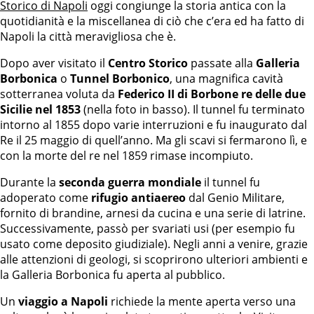
Storico di Napoli
oggi congiunge la storia antica con la
quotidianità e la miscellanea di ciò che c’era ed ha fatto di
Napoli la città meravigliosa che è.
Dopo aver visitato il
Centro Storico
passate alla
Galleria
Borbonica
o
Tunnel Borbonico
, una magnifica cavità
sotterranea voluta da
Federico II di Borbone re delle due
Sicilie nel 1853
(nella foto in basso). Il tunnel fu terminato
intorno al 1855 dopo varie interruzioni e fu inaugurato dal
Re il 25 maggio di quell’anno. Ma gli scavi si fermarono lì, e
con la morte del re nel 1859 rimase incompiuto.
Durante la
seconda guerra mondiale
il tunnel fu
adoperato come
rifugio antiaereo
dal Genio Militare,
fornito di brandine, arnesi da cucina e una serie di latrine.
Successivamente, passò per svariati usi (per esempio fu
usato come deposito giudiziale). Negli anni a venire, grazie
alle attenzioni di geologi, si scoprirono ulteriori ambienti e
la Galleria Borbonica fu aperta al pubblico.
Un
viaggio a Napoli
richiede la mente aperta verso una