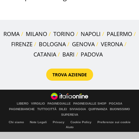
secondo la BBC
ROMA
MILANO
TORINO
NAPOLI
PALERMO
FIRENZE
BOLOGNA
GENOVA
VERONA
CATANIA
BARI
PADOVA
TROVA AZIENDE
LIBERO
VIRGILIO
PAGINEGIALLE
PAGINEGIALLE SHOP
PGCASA
PAGINEBIANCHE
TUTTOCITTÀ
DILEI
SIVIAGGIA
QUIFINANZA
BUONISSIMO
SUPEREVA
Chi siamo
Note Legali
Privacy
Cookie Policy
Preferenze sui cookie
Aiuto
© Italiaonline S.p.A. 2026