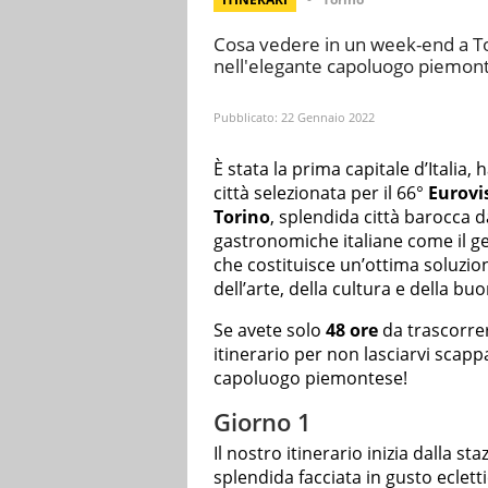
Cosa vedere in un week-end a Tor
nell'elegante capoluogo piemontes
Pubblicato:
22 Gennaio 2022
È stata la prima capitale d’Italia, 
città selezionata per il 66°
Eurovi
Torino
, splendida città barocca da
gastronomiche italiane come il gela
che costituisce un’ottima soluzi
dell’arte, della cultura e della bu
Se avete solo
48 ore
da trascorrer
itinerario per non lasciarvi scappa
capoluogo piemontese!
Giorno 1
Il nostro itinerario inizia dalla st
splendida facciata in gusto eclett