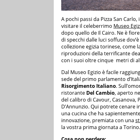
A pochi passi da Pizza San Carlo, 
visitare il celeberrimo
Museo Egizi
dopo quello de Il Cairo. Ne è fiore
di specchi dalle luci soffuse dov’è
collezione egizia torinese, come l
riproduzioni della terrificante dea
con i suoi oltre cinque metri di al
Dal Museo Egizio è facile raggiu
sede del primo parlamento d’Italia
Risorgimento Italiano
. Sull’omo
ristorante
Del Cambio
, aperto ne
del calibro di Cavour, Casanova, P
D’Annunzio. Qui potrete cenare in
una cucina che ha sapientemente ra
innovazione, premiata con una
st
la vostra prima giornata a Torino
Cosa non perdere: