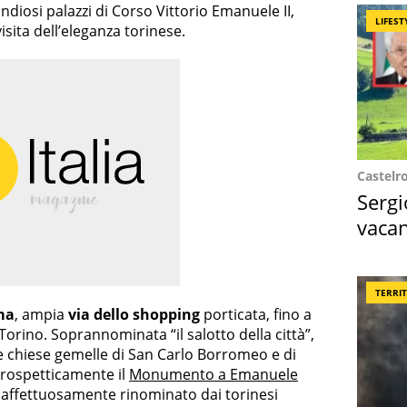
ndiosi palazzi di Corso Vittorio Emanuele II,
LIFEST
isita dell’eleganza torinese.
Castelr
Sergi
vacan
locat
TERRI
ma
, ampia
via dello shopping
porticata, fino a
i Torino. Soprannominata “il salotto della città”,
ue chiese gemelle di San Carlo Borromeo e di
prospetticamente il
Monumento a Emanuele
, affettuosamente rinominato dai torinesi