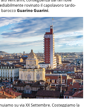
rato vent’anni, conseguenza dal terribile
ediabilmente rovinato il capolavoro tardo-
to barocco
Guarino Guarini
.
tinuiamo su via XX Settembre. Costeggiamo la