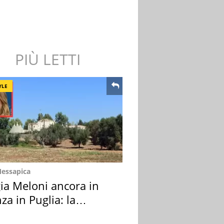
PIÙ LETTI
YLE
Messapica
ia Meloni ancora in
za in Puglia: la
ion scelta