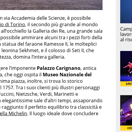
in via Accademia delle Scienze, è possibile
o di Torino
, il secondo più grande al mondo
 all’occhiello la Galleria dei Re, una grande sala
 possibile ammirare alcuni tra i pezzi forti della
a statua del faraone Ramesse II, le molteplici
 leonina Sekhmet, e il colosso di Seti II, che
tezza, domina l’intera galleria.
ngere l’imponente
Palazzo Carignano
, antica
, che oggi ospita il
Museo Nazionale del
nima piazza, inoltre, si trova lo storico
l 1757. Tra i suoi clienti più illustri personaggi
uccini, Nietzsche, Verdi, Marinetti e
 elegantissime sale d’altri tempi, assaporando
ggiunto il perfetto equilibrio tra classicità e
ella Michelin
. Il luogo ideale dove concludere
.