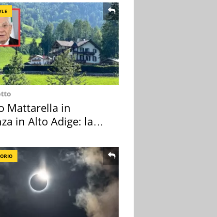
YLE
otto
o Mattarella in
za in Alto Adige: la
ion scelta
TORIO