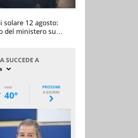
si solare 12 agosto:
o del ministero su
 osservarla