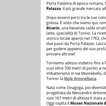
Porta Palatina di epoca romana, f
Palazzo
, il più grande mercato al
Dopo esservi persi tra le sue colo
golosa. E visto che siamo qui, non
Bicerin
, una bevanda calda stratif
latte, specialità di Torino. La rice
storico locale aperto nel 1763, ch
due passi da Porta Palazzo. Lasc
per godere appieno del suo profu
provare altrove!
Torniamo adesso indietro fino a 
suoi oltre 700 metri di portici e ne
imbatteremo in via Montebello, d
Torino: la
Mole Antonelliana
.
Nata come Sinagoga, poi diventa
progettata da Alessandro Antonell
suoi 167 metri di altezza è stata a
Oggi ospita il
Museo Nazionale 