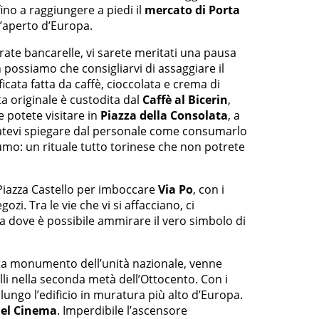
ino a raggiungere a piedi il
mercato di Porta
l’aperto d’Europa.
rate bancarelle, vi sarete meritati una pausa
 possiamo che consigliarvi di assaggiare il
icata fatta da caffè, cioccolata e crema di
tta originale è custodita dal
Caffè al Bicerin
,
e potete visitare in
Piazza della Consolata
, a
iatevi spiegare dal personale come consumarlo
mo: un rituale tutto torinese che non potrete
Piazza Castello per imboccare
Via Po
, con i
gozi. Tra le vie che vi si affacciano, ci
a dove è possibile ammirare il vero simbolo di
ta monumento dell’unità nazionale, venne
i nella seconda metà dell’Ottocento. Con i
 lungo l’edificio in muratura più alto d’Europa.
del Cinema
. Imperdibile l’ascensore