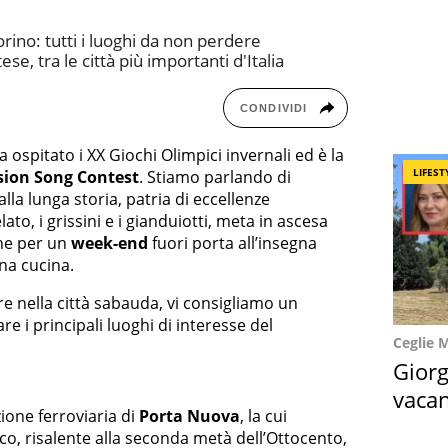
ino: tutti i luoghi da non perdere
e, tra le città più importanti d'Italia
CONDIVIDI
ha ospitato i XX Giochi Olimpici invernali ed è la
LIFEST
sion Song Contest
. Stiamo parlando di
lla lunga storia, patria di eccellenze
to, i grissini e i gianduiotti, meta in ascesa
one per un
week-end
fuori porta all’insegna
ona cucina.
e nella città sabauda, vi consigliamo un
re i principali luoghi di interesse del
Ceglie 
Giorg
vacan
azione ferroviaria di
Porta Nuova
, la cui
locat
ico, risalente alla seconda metà dell’Ottocento,