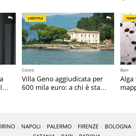
sportivo
seco
LIFESTYLE
TERRI
Como
Bari
Ha
Villa Geno aggiudicata per
Alga 
l
600 mila euro: a chi è stata
mapp
assegnata
ross
ORINO
NAPOLI
PALERMO
FIRENZE
BOLOGNA