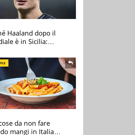
hé Haaland dopo il
ale è in Sicilia:
nza ma non solo
TYLE
cose da non fare
do mangi in Italia