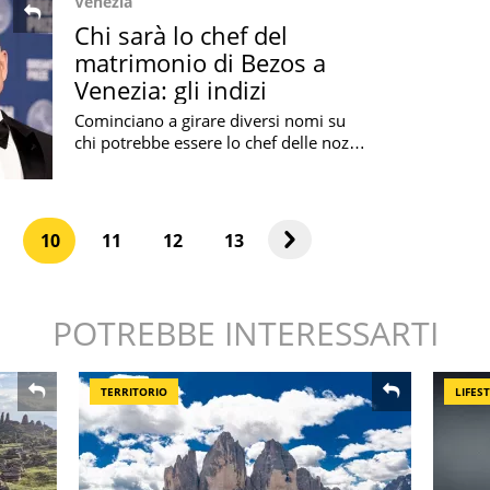
Venezia
Chi sarà lo chef del
matrimonio di Bezos a
Venezia: gli indizi
Cominciano a girare diversi nomi su
chi potrebbe essere lo chef delle nozze
tra Jeff Bezos e Lauren Sánchez che si
terrà tra pochi giorni a Venezia
10
11
12
13
POTREBBE INTERESSARTI
TERRITORIO
LIFES