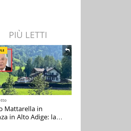
PIÙ LETTI
YLE
otto
o Mattarella in
za in Alto Adige: la
ion scelta