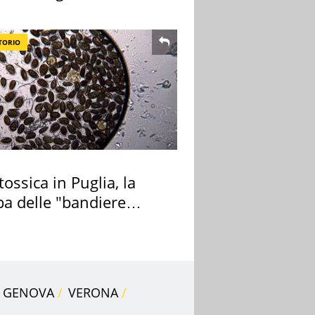
ndo la BBC
TORIO
tossica in Puglia, la
a delle "bandiere
e"
GENOVA
VERONA