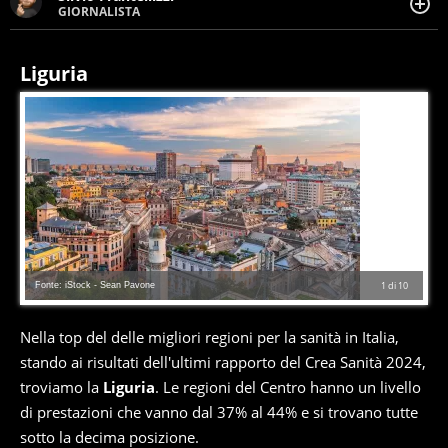
GIORNALISTA
Giornalista pubblicista. Da oltre dieci anni si occupa di
informazione sul web, scrivendo di sport, attualità,
cronaca, motori, spettacolo e videogame.
Liguria
Fonte: iStock - Sean Pavone
1
di
10
Nella top del delle migliori regioni per la sanità in Italia,
stando ai risultati dell'ultimi rapporto del Crea Sanità 2024,
troviamo la
Liguria
. Le regioni del Centro hanno un livello
di prestazioni che vanno dal 37% al 44% e si trovano tutte
sotto la decima posizione.