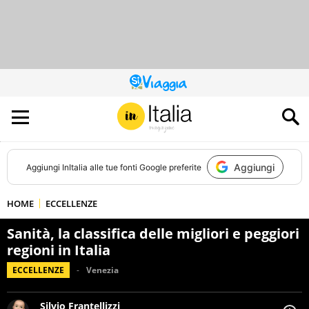
QUESTO
SITO
CONTRIBUISCE
ALL’AUDIENCE
DI
Aggiungi
Aggiungi
InItalia
alle tue fonti Google preferite
HOME
ECCELLENZE
Sanità, la classifica delle migliori e peggiori
regioni in Italia
ECCELLENZE
Venezia
Silvio Frantellizzi