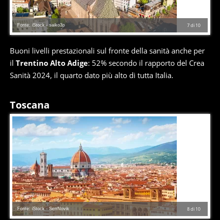
Fonte: iStock - saiko3p
7
di
10
Buoni livelli prestazionali sul fronte della sanità anche per
il
Trentino Alto Adige
: 52% secondo il rapporto del Crea
Sanità 2024, il quarto dato più alto di tutta Italia.
Toscana
Fonte: iStock - SerrNovik
8
di
10