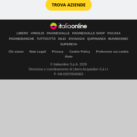
TROVA AZIENDE
LIBERO
VIRGILIO
PAGINEGIALLE
PAGINEGIALLE SHOP
PGCASA
PAGINEBIANCHE
TUTTOCITTÀ
DILEI
SIVIAGGIA
QUIFINANZA
BUONISSIMO
SUPEREVA
Chi siamo
Note Legali
Privacy
Cookie Policy
Preferenze sui cookie
Aiuto
© Italiaonline S.p.A. 2026
Direzione e coordinamento di Libero Acquisition S.á r.l.
P. IVA 03970540963