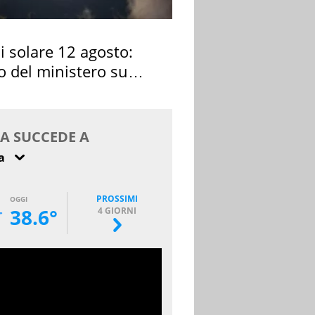
si solare 12 agosto:
o del ministero su
 osservarla