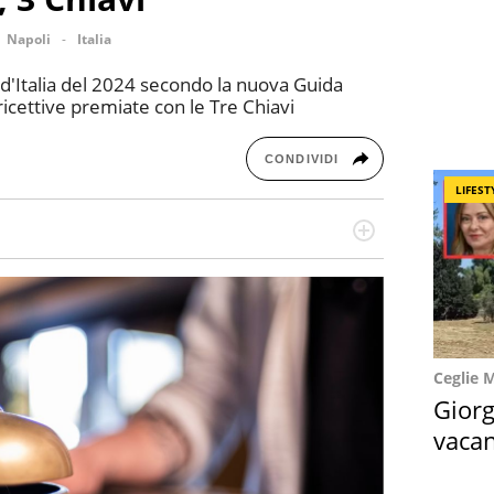
Napoli
Italia
l d'Italia del 2024 secondo la nuova Guida
 ricettive premiate con le Tre Chiavi
CONDIVIDI
LIFEST
re dieci anni si occupa di informazione sul web,
cronaca, motori, spettacolo e videogame.
Ceglie 
Giorg
vacan
locat