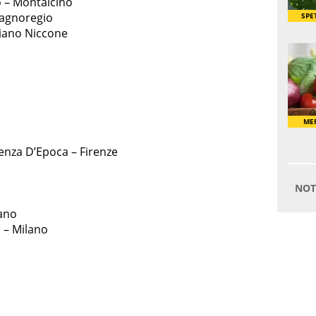
 – Montalcino
 Bagnoregio
ciano Niccone
denza D’Epoca – Firenze
lano
n – Milano
a