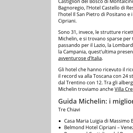
Castiglion del Bosco di Montalcino,
Bagnoregio, l’Hotel Castello di Res
l’hotel Il San Pietro di Positano
Cipriani.
Sono 31, invece, le strutture rice
Michelin, e si trovano sparse per tu
passando per il Lazio, la Lombardi
la Campania, quest’ultima presente
avventurose d’Italia
.
Gli hotel che hanno ricevuto il r
il record va alla Toscana con 24 s
dal Trentino con 12. Tra gli albe
Michelin troviamo anche
Villa Cr
Guida Michelin: i miglior
Tre Chiavi
Casa Maria Luigia di Massimo 
Belmond Hotel Cipriani – Vene