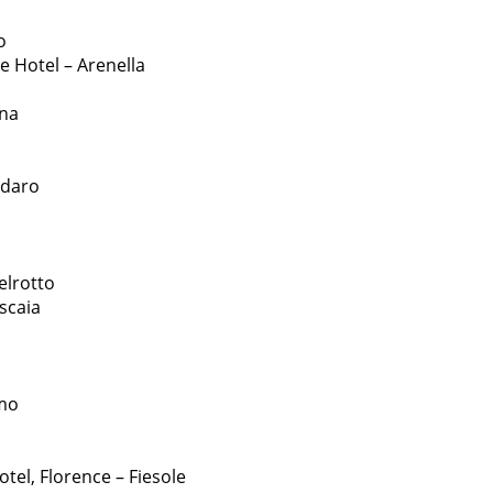
o
 Hotel – Arenella
ena
ldaro
elrotto
scaia
o
omo
tel, Florence – Fiesole