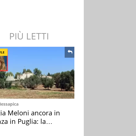
PIÙ LETTI
YLE
Messapica
ia Meloni ancora in
za in Puglia: la
ion scelta