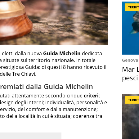
TERRI
 eletti dalla nuova
Guida Michelin
dedicata
a situate sul territorio nazionale. In totale
Genova
prestigiosa Guida: di questi 8 hanno ricevuto il
Mar L
elle Tre Chiavi.
pesci
Suez
 premiati dalla Guida Michelin
valutati attentamente secondo cinque
criteri
:
TERRI
design degli interni; individualità, personalità e
 servizio, del comfort e dalla manutenzione;
to della località in cui è situata; coerenza tra