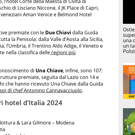
 l’hotel Corte della Maestà di Civita di
chio di Lisciano Niccone, il JK Place di Capri,
 e i veneziani Aman Venice e Belmond Hotel
ttive premiate con le
Due Chiavi
dalla Guida
tta la Penisola: dalla Valle d’Aosta alla Sicilia,
a, l’Umbria, il Trentino Aldo Adige, il Veneto e
 nella classifica delle
regioni più
iconoscimento di
Una Chiave
, infine, sono 107:
trutture premiate, seguita dal Lazio con 14 e
rghi che hanno ricevuto Una Chiave dalla Guida
espi di chef Antonino Cannavacciuolo
.
i hotel d’Italia 2024
Bottura & Lara Gilmore – Modena
zia