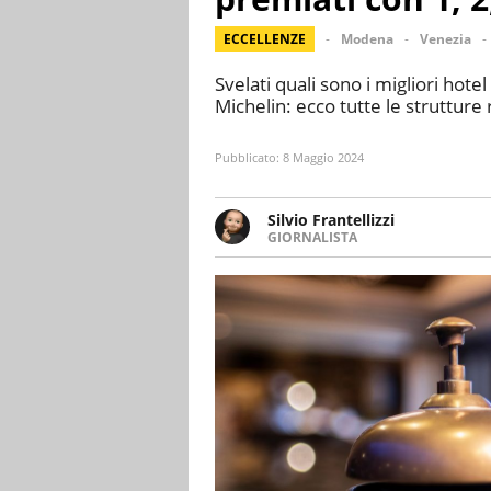
ECCELLENZE
Modena
Venezia
Svelati quali sono i migliori hote
Michelin: ecco tutte le strutture
Pubblicato:
8 Maggio 2024
Silvio Frantellizzi
GIORNALISTA
Giornalista pubblicista. Da olt
scrivendo di sport, attualità, 