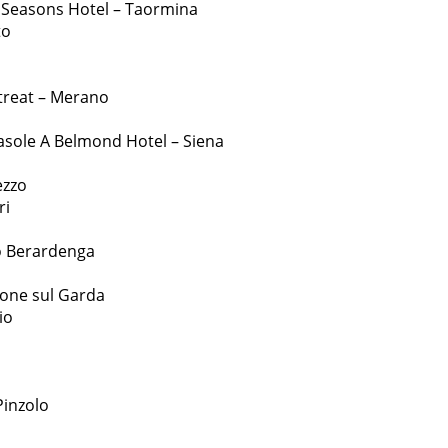
 Seasons Hotel – Taormina
to
etreat – Merano
Casole A Belmond Hotel – Siena
ezzo
ri
o Berardenga
one sul Garda
io
Pinzolo