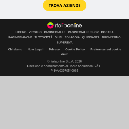
TROVA AZIENDE
LIBERO
VIRGILIO
PAGINEGIALLE
PAGINEGIALLE SHOP
PGCASA
PAGINEBIANCHE
TUTTOCITTÀ
DILEI
SIVIAGGIA
QUIFINANZA
BUONISSIMO
SUPEREVA
Chi siamo
Note Legali
Privacy
Cookie Policy
Preferenze sui cookie
Aiuto
© Italiaonline S.p.A. 2026
Direzione e coordinamento di Libero Acquisition S.á r.l.
P. IVA 03970540963