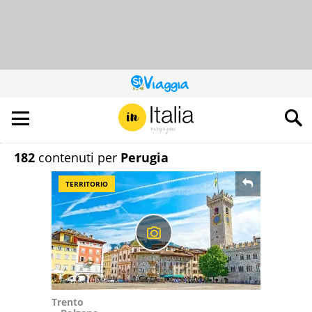
QUESTO
SITO
CONTRIBUISCE
ALL’AUDIENCE
DI
182
contenuti per
Perugia
TERRITORIO
Trento