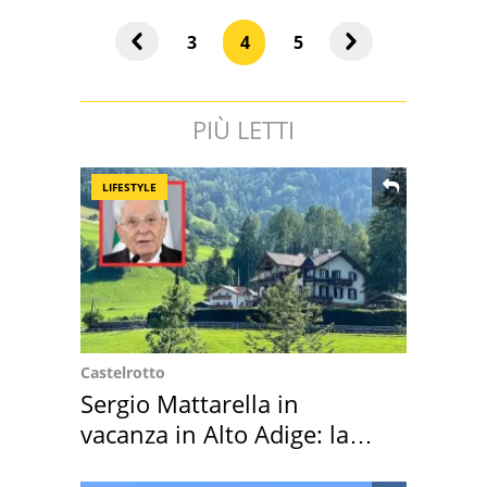
3
4
5
PIÙ LETTI
LIFESTYLE
Castelrotto
Sergio Mattarella in
vacanza in Alto Adige: la
location scelta