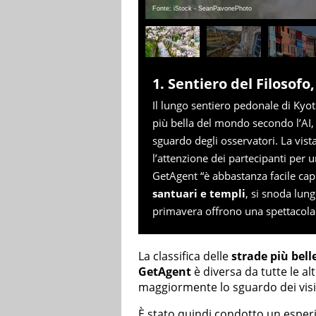
Fonte: iStock - SeanPavonePhoto
1. Sentiero del Filosof
Il lungo sentiero pedonale di Ky
più bella del mondo secondo l’AI
sguardo degli osservatori. La vista
l’attenzione dei partecipanti per
GetAgent “è abbastanza facile capi
santuari e templi
, si snoda lung
primavera offrono una spettacolar
La classifica delle
strade più bel
GetAgent
è diversa da tutte le al
maggiormente lo sguardo dei visita
È stato quindi condotto un esper