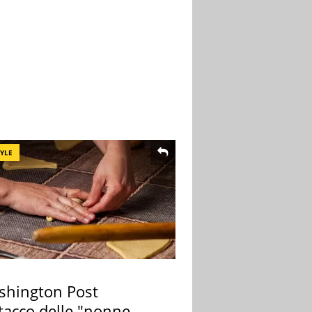
TYLE
ashington Post
ttacco delle "nonne