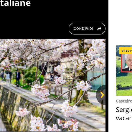
italiane
CONDIVIDI
LIFEST
Castelr
Next
Sergi
vacan
locat