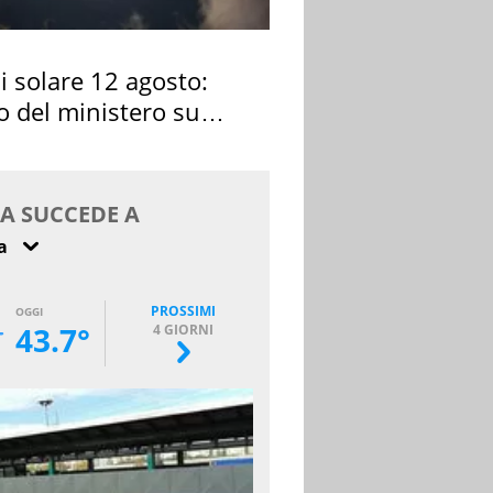
si solare 12 agosto:
o del ministero su
 osservarla