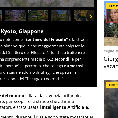
LIFEST
Next
o, Kyoto, Giappone
oto noto come
“Sentiero del Filosofo”
è la strada
, o almeno quella che maggiormente colpisce lo
Ceglie 
 del Sentiero del Filosofo è riuscita a trattenere
Giorg
 una sorprendente media di
6,2 secondi
, e per
vacan
re perché": il percorso, che collega
numerosi
locat
o un canale adorno di ciliegi, che specie in
e visione del “Tetsugaku no michi”.
TERRI
le del mondo
stilata dall’agenzia britannica
tre: per scoprire le strade che attirano
tori, è stata usata l’
Intelligenza Artificiale
.
imento, durante il quale sono state mostrate ai