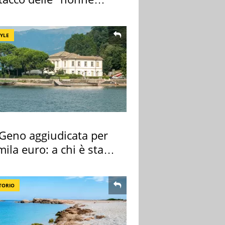
a pasta" a Roma
TYLE
 Geno aggiudicata per
ila euro: a chi è stata
gnata
TORIO