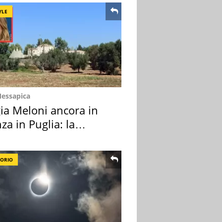
YLE
Messapica
ia Meloni ancora in
za in Puglia: la
ion scelta
TORIO