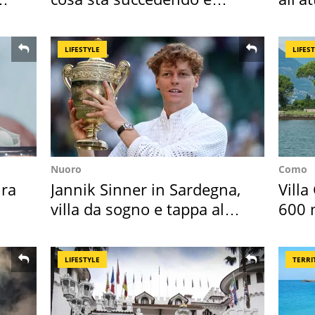
perché
dell
LIFESTYLE
LIFES
Nuoro
Como
ra
Jannik Sinner in Sardegna,
Villa
villa da sogno e tappa al
600 m
discount
asse
LIFESTYLE
TERRI