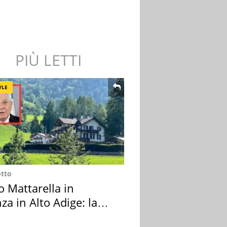
PIÙ LETTI
YLE
otto
o Mattarella in
za in Alto Adige: la
ion scelta