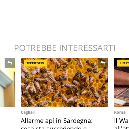
POTREBBE INTERESSARTI
TERRITORIO
LIFES
Cagliari
Roma
Allarme api in Sardegna:
Il W
cosa sta succedendo e
all'a