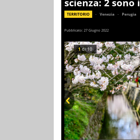
scienza: 2 sono 
TERRITORIO
Venezia
Perugia
Pubblicato:
27 Giugno 2022
1
di
10
Prev