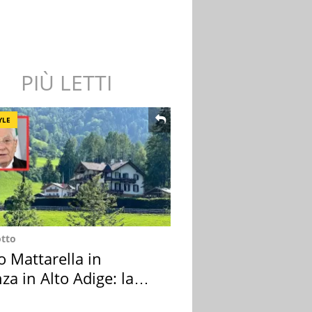
PIÙ LETTI
YLE
otto
o Mattarella in
za in Alto Adige: la
ion scelta