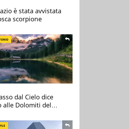
azio è stata avvistata
osca scorpione
TORIO
sso dal Cielo dice
 alle Dolomiti del
re
TYLE