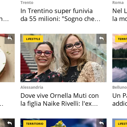
Trento
Roma
In Trentino super funivia
Nel L
in
da 55 milioni: "Sogno che si
la m
realizza"
LIFESTYLE
TERRI
Alessandria
Belluno
Dove vive Ornella Muti con
Un Pa
la figlia Naike Rivelli: l'ex
addio
abbazia
Cado
TERRITORIO
LIFES