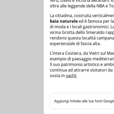
Niro, David e Victoria Beckham, 
oltre alle leggende della NBA e T
La cittadina, costruita verticalme
baia naturale
ed è famosa per la 
di moda e i locali gastronomici. La
vicina Grotta dello Smeraldo rapp
rendono questa località campana 
esperienziale di fascia alta.
L’intera Costiera, da Vietri sul Mar
esempio di paesaggio mediterrane
Il suo patrimonio artistico e ambien
continua ad attrarre visitatori d
sosta in
yacht
.
Aggiungi
InItalia
alle tue fonti Googl