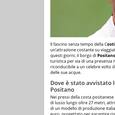
Il fascino senza tempo della C
ost
un’attrazione costante su viaggia
questi giorni, il borgo di
Positan
turistica per via di una presenza
riconducibile a un celebre volto 
delle sue acque.
Dove è stato avvistato l
Positano
Nei pressi della costa positanese è
di lusso lungo oltre 27 metri, attr
di un modello di produzione italian
euro, progettato per garantire ri