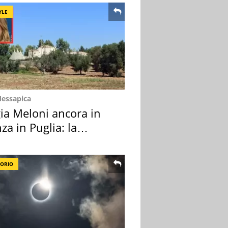
YLE
Messapica
ia Meloni ancora in
za in Puglia: la
ion scelta
TORIO