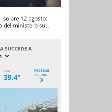
si solare 12 agosto:
o del ministero su
 osservarla