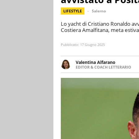
LIFESTYLE
Salerno
Lo yacht di Cristiano Ronaldo av
Costiera Amalfitana, meta estiva t
Pubblicato:
17 Giugno 2025
Valentina Alfarano
EDITOR & COACH LETTERARIO
LINKEDIN
Lavorare con le storie è la mia 
INSTAGRAM
lavoro come editor di narrativa