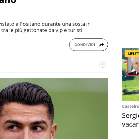
vistato a Positano durante una sosta in
ra le più gettonate da vip e turisti
CONDIVIDI
LIFEST
missione! Specializzata in storytelling di viaggi,
 e coach di scrittura creativa.
Castelr
Sergi
vacan
locat