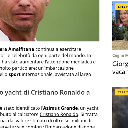
LIFEST
iera Amalfitana
continua a esercitare
tori e celebrità da ogni parte del mondo. In
Ceglie 
o
ha visto aumentare l’attenzione mediatica e
Giorg
 molto particolare: un’imbarcazione
vacan
dello
sport
internazionale, avvistata al largo
locat
o yacht di Cristiano Ronaldo a
TERRI
 stato identificato l’
Azimut Grande
, un yacht
ibuito al calciatore
Cristiano Ronaldo
. Si tratta
a, dal valore stimato di oltre sei milioni di
servatezza e comfort; l’imbarcazione dispone