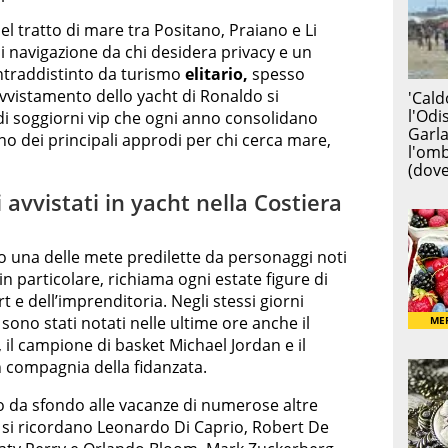
el tratto di mare tra Positano, Praiano e Li
di navigazione da chi desidera privacy e un
ntraddistinto da turismo
elitario,
spesso
avvistamento dello yacht di Ronaldo si
di soggiorni vip che ogni anno consolidano
o dei principali approdi per chi cerca mare,
i avvistati in yacht nella Costiera
o una delle mete predilette da personaggi noti
 in particolare, richiama ogni estate figure di
t e dell’imprenditoria. Negli stessi giorni
 sono stati notati nelle ultime ore anche il
, il campione di basket Michael Jordan e il
n compagnia della fidanzata.
to da sfondo alle vacanze di numerose altre
ri si ricordano Leonardo Di Caprio, Robert De