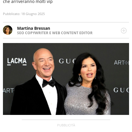
che arriveranno molti vip
Pubblicato:
18 Giugno 2025
Martina Bressan
SEO COPYWRITER E WEB CONTENT EDITOR
Appassionata di viaggi, di trail running e di yoga, ama
scoprire nuovi posti e nuove culture. Curiosa,
determinata e intraprendente adora leggere ma
soprattutto scrivere.