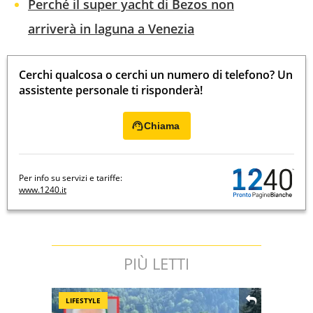
Perché il super yacht di Bezos non
arriverà in laguna a Venezia
Cerchi qualcosa o cerchi un numero di telefono? Un
assistente personale ti risponderà!
Chiama
Per info su servizi e tariffe:
www.1240.it
PIÙ LETTI
LIFESTYLE