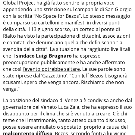
Global Project ha già fatto sentire la propria voce
appendendo uno striscione sul campanile di San Giorgio
con la scritta “No Space for Bezos”. Lo stesso messaggio
è comparso su cartelloni e manifesti in diversi punti
della città. Il 13 giugno scorso, un corteo al ponte di
Rialto ha visto la partecipazione di cittadini, associazioni
e comitati che denunciano quella che definiscono “la
svendita della città”. La situazione ha raggiunto livelli tali
che il
sindaco Luigi Brugnaro
ha espresso
preoccupazione pubblicamente e ha anche affermato
che così
l’evento potrebbe saltare
. Le sue parole sono
state riprese dal ‘Gazzettino’: “Con Jeff Bezos bisognerà
scusarsi, spero che venga ancora. Rischiamo che non
venga.”
La posizione del sindaco di Venezia è condivisa anche dal
governatore del Veneto Luca Zaia, che ha espresso il suo
disappunto per il clima che si è venuto a creare. C’è chi
teme che il matrimonio, tanto atteso quanto discusso,
possa essere annullato o spostato, proprio a causa del
malcontento diffuso
. Bezos, secondo fonti a lui vicine,