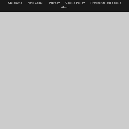
Chi siamo
Note Legali
Privacy
Cookie Policy
Preferenze sui cookie
Aiuto
© Italiaonline S.p.A. 2026
Direzione e coordinamento di Libero Acquisition S.á r.l.
P. IVA 03970540963