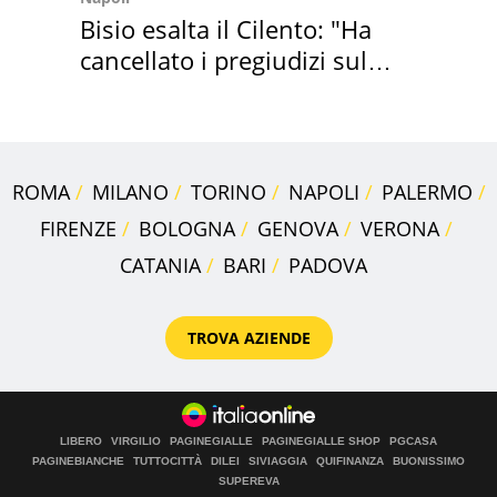
Bisio esalta il Cilento: "Ha
cancellato i pregiudizi sul
Sud"
ROMA
MILANO
TORINO
NAPOLI
PALERMO
FIRENZE
BOLOGNA
GENOVA
VERONA
CATANIA
BARI
PADOVA
TROVA AZIENDE
LIBERO
VIRGILIO
PAGINEGIALLE
PAGINEGIALLE SHOP
PGCASA
PAGINEBIANCHE
TUTTOCITTÀ
DILEI
SIVIAGGIA
QUIFINANZA
BUONISSIMO
SUPEREVA