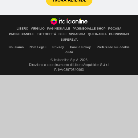
LIBERO
VIRGILIO
PAGINEGIALLE
PAGINEGIALLE SHOP
PGCASA
PAGINEBIANCHE
TUTTOCITTÀ
DILEI
SIVIAGGIA
QUIFINANZA
BUONISSIMO
SUPEREVA
Chi siamo
Note Legali
Privacy
Cookie Policy
Preferenze sui cookie
Aiuto
© Italiaonline S.p.A. 2026
Direzione e coordinamento di Libero Acquisition S.á r.l.
P. IVA 03970540963