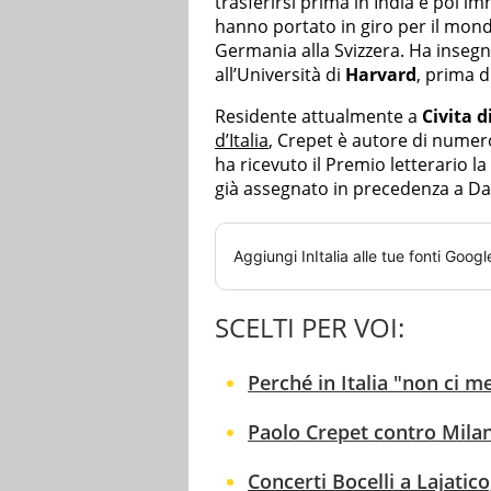
trasferirsi prima in India e poi i
hanno portato in giro per il mond
Germania alla Svizzera. Ha insegn
all’Università di
Harvard
, prima di
Residente attualmente a
Civita 
d’Italia
, Crepet è autore di numero
ha ricevuto il Premio letterario la
già assegnato in precedenza a Dave
Aggiungi
InItalia
alle tue fonti Googl
SCELTI PER VOI:
Perché in Italia "non ci me
Paolo Crepet contro Milan
Concerti Bocelli a Lajatico