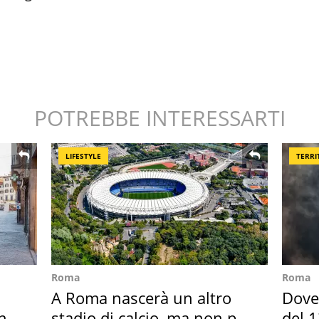
POTREBBE INTERESSARTI
LIFESTYLE
TERRI
Roma
Roma
A Roma nascerà un altro
Dove 
in
stadio di calcio, ma non per
del 1