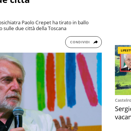
 psichiatra Paolo Crepet ha tirato in ballo
o sulle due città della Toscana
CONDIVIDI
LIFEST
Castelr
Sergi
vacan
locat