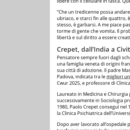
libere con il cellulare in tasca. Q
“Che un tredicenne possa andare i
ubriaco, e starci fin alle quattro, 
stesso, è garbarsi. A me piace p
torme di gente che vomita. Il pro
libertà e sul diritto a essere creati
Crepet, dall’India a Civ
Pensatore sempre fuori dagli sch
una famiglia veneta di origini fr
sua città di adozione. Il padre Ma
Padova, indicata tra le
migliori uni
Cwur 2025, e professore di Clinica
Laureato in Medicina e Chirurgia 
successivamente in Sociologia pre
1980, Paolo Crepet conseguì nel 1
la Clinica Psichiatrica dell’Univers
Dopo aver lavorato all’ospedale psi