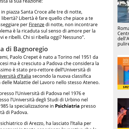
uesta la sua reazione:
n piazza Santa Croce alle tre di notte,
è libertà? Libertà è fare quello che piace a te
asseggiare per
Firenze
di notte, non incontrare
blema è la ricaduta sul senso di amore per la
vi e ribelli. Chi si ribella oggi? Nessuno”.
ita di Bagnoregio
emi, Paolo Crepet è nato a Torino nel 1951 da
ancesi ma è cresciuto a Padova che considera la
ssimo è stato pro-rettore dell’Università di
versità d’Italia
secondo la nuova classifica
 delle Malattie del Lavoro nello stesso Ateneo.
presso l’Università di Padova nel 1976 e
sso l’Università degli Studi di Urbino nel
985 la specializzazione in
Psichiatria
presso
ità di Padova.
chiatrico di Arezzo, ha lasciato l’Italia per