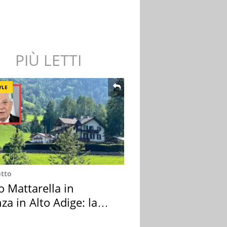
PIÙ LETTI
YLE
otto
o Mattarella in
za in Alto Adige: la
ion scelta