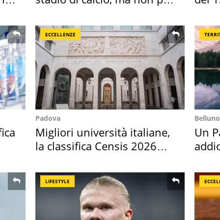
Roma e Lazio
ECCELLENZE
TERRI
Padova
Belluno
fica
Migliori università italiane,
Un Pa
la classifica Censis 2026
addio
2027
Cado
LIFESTYLE
ECCEL