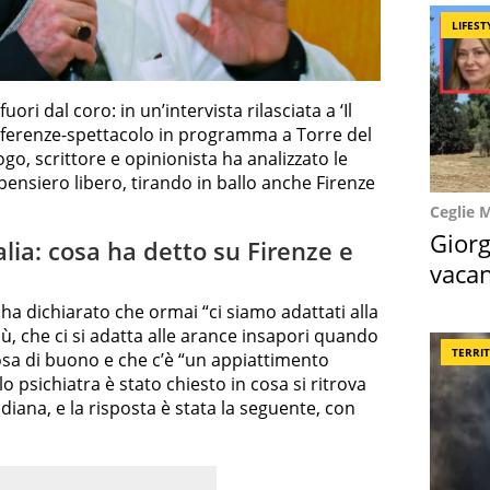
LIFEST
ri dal coro: in un’intervista rilasciata a ‘Il
onferenze-spettacolo in programma a Torre del
ogo, scrittore e opinionista ha analizzato le
 pensiero libero, tirando in ballo anche Firenze
Ceglie 
Giorg
talia: cosa ha detto su Firenze e
vacan
locat
 ha dichiarato che ormai “ci siamo adattati alla
ù, che ci si adatta alle arance insapori quando
TERRI
cosa di buono e che c’è “un appiattimento
o psichiatra è stato chiesto in cosa si ritrova
diana, e la risposta è stata la seguente, con