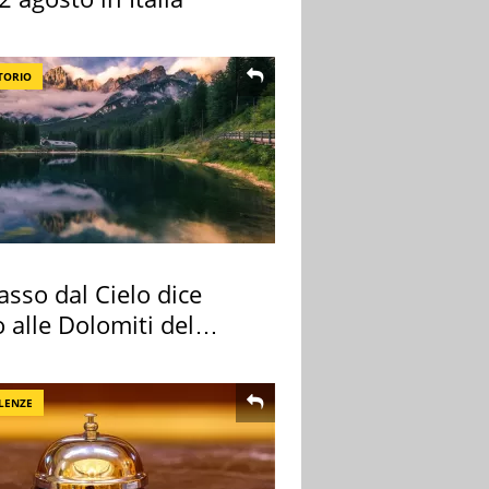
TORIO
sso dal Cielo dice
 alle Dolomiti del
re
LENZE