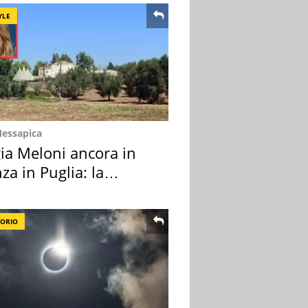
YLE
Messapica
ia Meloni ancora in
za in Puglia: la
ion scelta
TORIO