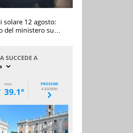
si solare 12 agosto:
o del ministero su
 osservarla