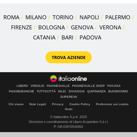
ROMA
MILANO
TORINO
NAPOLI
PALERMO
FIRENZE
BOLOGNA
GENOVA
VERONA
CATANIA
BARI
PADOVA
TROVA AZIENDE
LIBERO
VIRGILIO
PAGINEGIALLE
PAGINEGIALLE SHOP
PGCASA
PAGINEBIANCHE
TUTTOCITTÀ
DILEI
SIVIAGGIA
QUIFINANZA
BUONISSIMO
SUPEREVA
Chi siamo
Note Legali
Privacy
Cookie Policy
Preferenze sui cookie
Aiuto
© Italiaonline S.p.A. 2026
Direzione e coordinamento di Libero Acquisition S.á r.l.
P. IVA 03970540963