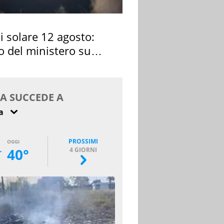
si solare 12 agosto:
o del ministero su
 osservarla