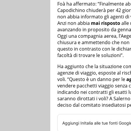
Foà ha affermato: “Finalmente a
Capodichino chiuderà per 42 giorn
non abbia informato gli agenti di 
Anzi non abbia
mai risposto
alle
avanzando in proposito da gennai
Oggi una compagnia aerea, l’Aegean
chiusura e ammettendo che non si
questo in contrasto con le dichia
facoltà di trovare le soluzioni”.
Ha aggiunto che la situazione co
agenzie di viaggio, esposte al risc
voli. “Questo è un danno per le
ag
vendere pacchetti viaggio senza c
indicando nei contratti gli esatti 
saranno dirottati i voli? A Salern
deciso dal comitato insediatosi p
Aggiungi
InItalia
alle tue fonti Googl