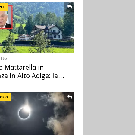
YLE
otto
o Mattarella in
za in Alto Adige: la
ion scelta
TORIO