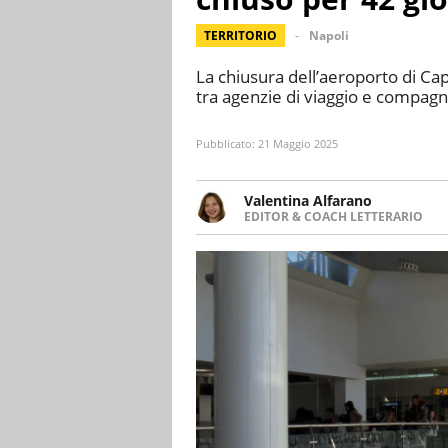
TERRITORIO
Napoli
La chiusura dell’aeroporto di C
tra agenzie di viaggio e compag
Pubblicato:
21 Maggio 2025
Valentina Alfarano
EDITOR & COACH LETTERARIO
LINKEDIN
Lavorare con le storie è la mia 
INSTAGRAM
lavoro come editor di narrativa