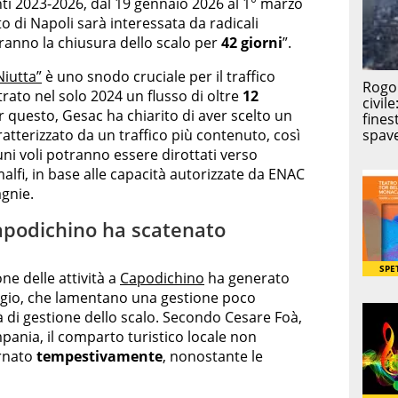
ti 2023-2026, dal 19 gennaio 2026 al 1° marzo
to di Napoli sarà interessata da radicali
rranno la chiusura dello scalo per
42 giorni
”.
Niutta”
è uno snodo cruciale per il traffico
rato nel solo 2024 un flusso di oltre
12
 questo, Gesac ha chiarito di aver scelto un
atterizzato da un traffico più contenuto, così
cuni voli potranno essere dirottati verso
alfi, in base alle capacità autorizzate da ENAC
agnie.
Capodichino ha scatenato
e delle attività a
Capodichino
ha generato
iaggio, che lamentano una gestione poco
à di gestione dello scalo. Secondo Cesare Foà,
pania, il comparto turistico locale non
ornato
tempestivamente
, nonostante le