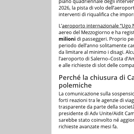
piano quadriennale degli interven
2026, la pista di volo dell’aeropor
interventi di riqualifica che impo
L’
aeroporto internazionale “Ugo 
aereo del Mezzogiorno e ha regist
milioni
di passeggeri. Proprio per
periodo dell’anno solitamente car
da limitare al minimo i disagi. Al
l’aeroporto di Salerno–Costa d’Am
e alle richieste di slot delle comp
Perché la chiusura di 
polemiche
La comunicazione sulla sospension
forti reazioni tra le agenzie di v
trasparente da parte della societ
presidente di Adv Unite/Aidit Cam
sarebbe stato coinvolto né aggi
richieste avanzate mesi fa.