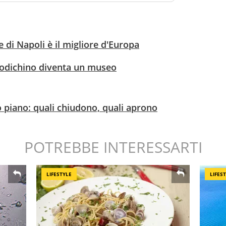
 di Napoli è il migliore d'Europa
apodichino diventa un museo
vo piano: quali chiudono, quali aprono
POTREBBE INTERESSARTI
LIFESTYLE
LIFES