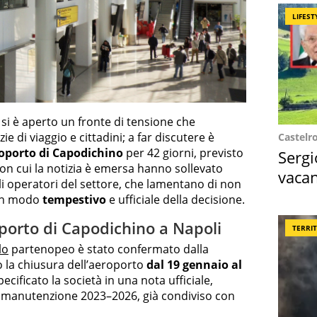
LIFEST
i è aperto un fronte di tensione che
 di viaggio e cittadini; a far discutere è
Castelr
oporto di Capodichino
per 42 giorni, previsto
Sergi
 con cui la notizia è emersa hanno sollevato
vacan
gli operatori del settore, che lamentano di non
locat
 in modo
tempestivo
e ufficiale della decisione.
porto di Capodichino a Napoli
TERRI
lo
partenopeo è stato confermato dalla
 la chiusura dell’aeroporto
dal 19 gennaio al
pecificato la società in una nota ufficiale,
i manutenzione 2023–2026, già condiviso con