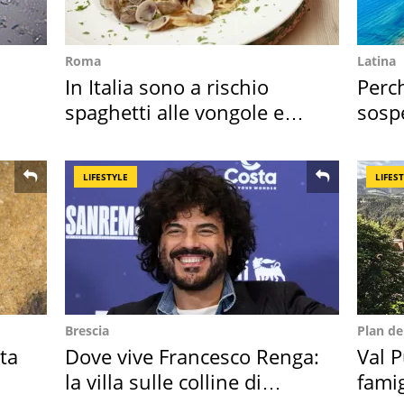
Roma
Latina
In Italia sono a rischio
Perc
spaghetti alle vongole e
sosp
sautè di cozze
2026
LIFESTYLE
LIFES
Brescia
Plan d
ta
Dove vive Francesco Renga:
Val P
la villa sulle colline di
famig