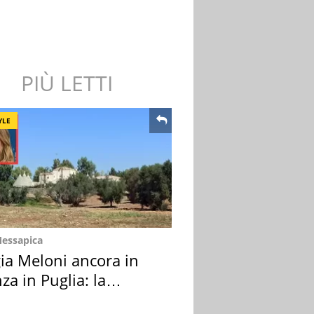
PIÙ LETTI
YLE
Messapica
ia Meloni ancora in
za in Puglia: la
ion scelta