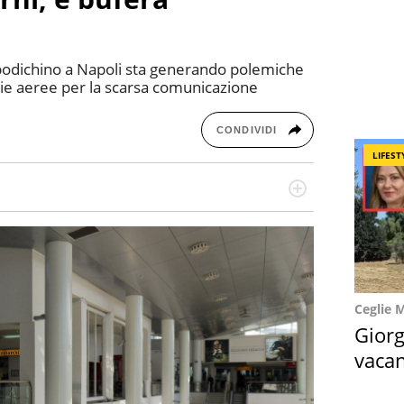
apodichino a Napoli sta generando polemiche
nie aeree per la scarsa comunicazione
CONDIVIDI
LIFEST
missione! Specializzata in storytelling di viaggi,
 e coach di scrittura creativa.
Ceglie 
Giorg
vacan
locat