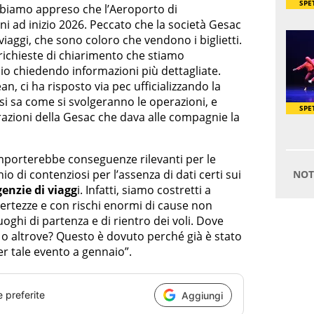
bbiamo appreso che l’Aeroporto di
i ad inizio 2026. Peccato che la società Gesac
viaggi, che sono coloro che vendono i biglietti.
 richieste di chiarimento che stiamo
o chiedendo informazioni più dettagliate.
, ci ha risposto via pec ufficializzando la
 sa come si svolgeranno le operazioni, e
razioni della Gesac che dava alle compagnie la
mporterebbe conseguenze rilevanti per le
hio di contenziosi per l’assenza di dati certi sui
enzie di viagg
i. Infatti, siamo costretti a
ertezze e con rischi enormi di cause non
luoghi di partenza e di rientro dei voli. Dove
o o altrove? Questo è dovuto perché già è stato
er tale evento a gennaio”.
e preferite
Aggiungi