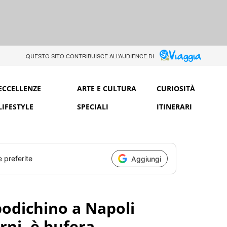
QUESTO SITO CONTRIBUISCE ALL’AUDIENCE DI
ECCELLENZE
ARTE E CULTURA
CURIOSITÀ
LIFESTYLE
SPECIALI
ITINERARI
e preferite
Aggiungi
odichino a Napoli
rni, è bufera