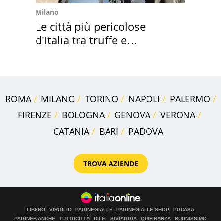
Milano
Le città più pericolose
d'Italia tra truffe e
criminalità
ROMA
MILANO
TORINO
NAPOLI
PALERMO
FIRENZE
BOLOGNA
GENOVA
VERONA
CATANIA
BARI
PADOVA
TROVA AZIENDE
LIBERO
VIRGILIO
PAGINEGIALLE
PAGINEGIALLE SHOP
PGCASA
PAGINEBIANCHE
TUTTOCITTÀ
DILEI
SIVIAGGIA
QUIFINANZA
BUONISSIMO