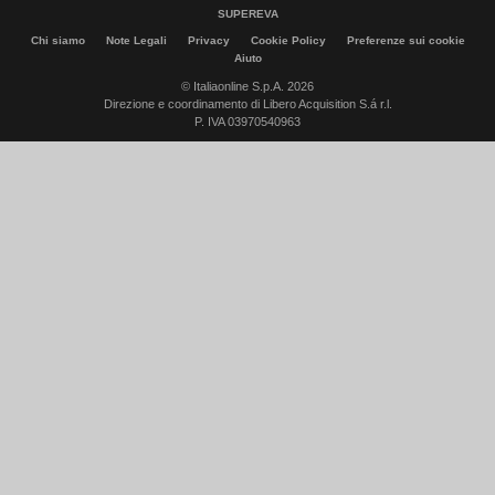
SUPEREVA
Chi siamo
Note Legali
Privacy
Cookie Policy
Preferenze sui cookie
Aiuto
© Italiaonline S.p.A. 2026
Direzione e coordinamento di Libero Acquisition S.á r.l.
P. IVA 03970540963