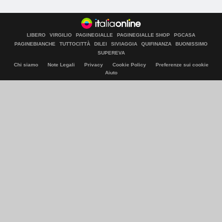
LIBERO
VIRGILIO
PAGINEGIALLE
PAGINEGIALLE SHOP
PGCASA
PAGINEBIANCHE
TUTTOCITTÀ
DILEI
SIVIAGGIA
QUIFINANZA
BUONISSIMO
SUPEREVA
Chi siamo
Note Legali
Privacy
Cookie Policy
Preferenze sui cookie
Aiuto
© Italiaonline S.p.A. 2026
Direzione e coordinamento di Libero Acquisition S.á r.l.
P. IVA 03970540963