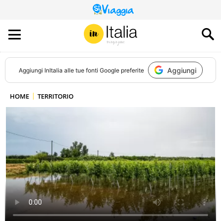
QUESTO
SITO
CONTRIBUISCE
ALL’AUDIENCE
DI
Aggiungi
Aggiungi
InItalia
alle tue fonti Google preferite
HOME
TERRITORIO