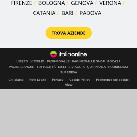
FIRENZE
BOLOGNA
GENOVA
VERONA
CATANIA
BARI
PADOVA
TROVA AZIENDE
LIBERO
VIRGILIO
PAGINEGIALLE
PAGINEGIALLE SHOP
PGCASA
PAGINEBIANCHE
TUTTOCITTÀ
DILEI
SIVIAGGIA
QUIFINANZA
BUONISSIMO
SUPEREVA
Chi siamo
Note Legali
Privacy
Cookie Policy
Preferenze sui cookie
Aiuto
© Italiaonline S.p.A. 2026
Direzione e coordinamento di Libero Acquisition S.á r.l.
P. IVA 03970540963