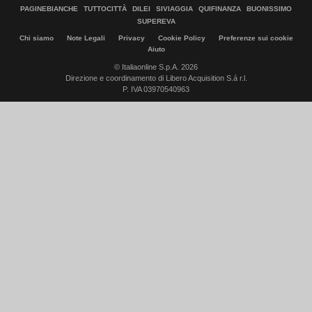
PAGINEBIANCHE
TUTTOCITTÀ
DILEI
SIVIAGGIA
QUIFINANZA
BUONISSIMO
SUPEREVA
Chi siamo
Note Legali
Privacy
Cookie Policy
Preferenze sui cookie
Aiuto
© Italiaonline S.p.A. 2026
Direzione e coordinamento di Libero Acquisition S.á r.l.
P. IVA 03970540963