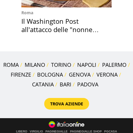
Roma
Il Washington Post
all'attacco delle "nonne
della pasta" a Roma
ROMA
MILANO
TORINO
NAPOLI
PALERMO
FIRENZE
BOLOGNA
GENOVA
VERONA
CATANIA
BARI
PADOVA
TROVA AZIENDE
LIBERO
VIRGILIO
PAGINEGIALLE
PAGINEGIALLE SHOP
PGCASA