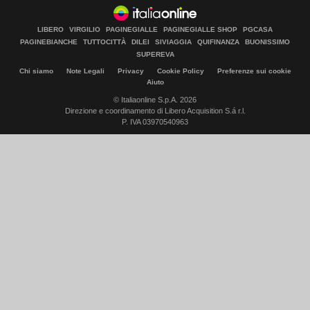
LIBERO
VIRGILIO
PAGINEGIALLE
PAGINEGIALLE SHOP
PGCASA
PAGINEBIANCHE
TUTTOCITTÀ
DILEI
SIVIAGGIA
QUIFINANZA
BUONISSIMO
SUPEREVA
Chi siamo
Note Legali
Privacy
Cookie Policy
Preferenze sui cookie
Aiuto
© Italiaonline S.p.A. 2026
Direzione e coordinamento di Libero Acquisition S.á r.l.
P. IVA 03970540963