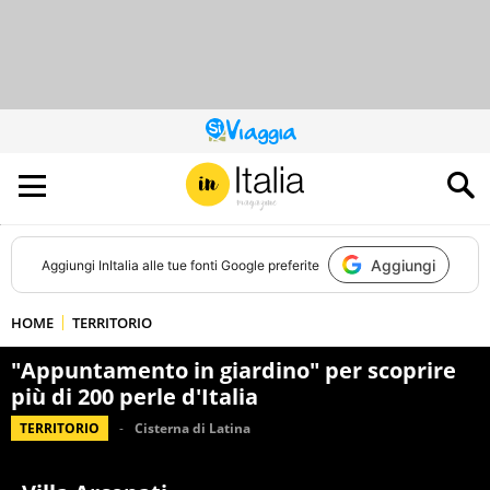
QUESTO
SITO
CONTRIBUISCE
ALL’AUDIENCE
DI
Aggiungi
Aggiungi
InItalia
alle tue fonti Google preferite
HOME
TERRITORIO
"Appuntamento in giardino" per scoprire
più di 200 perle d'Italia
TERRITORIO
Cisterna di Latina