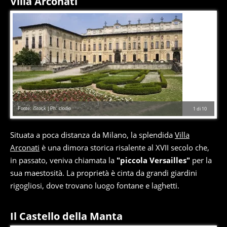
Villa Arconati
Fonte: iStock | Ph. clodio
1
di
10
Situata a poca distanza da Milano, la splendida
Villa
Arconati
è una dimora storica risalente al XVII secolo che,
in passato, veniva chiamata la
"piccola Versailles"
per la
sua maestosità. La proprietà è cinta da grandi giardini
rigogliosi, dove trovano luogo fontane e laghetti.
Il Castello della Manta