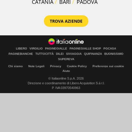
CATANIA
BARI
PADOVA
TROVA AZIENDE
LIBERO
VIRGILIO
PAGINEGIALLE
PAGINEGIALLE SHOP
PGCASA
PAGINEBIANCHE
TUTTOCITTÀ
DILEI
SIVIAGGIA
QUIFINANZA
BUONISSIMO
SUPEREVA
Chi siamo
Note Legali
Privacy
Cookie Policy
Preferenze sui cookie
Aiuto
© Italiaonline S.p.A. 2026
Direzione e coordinamento di Libero Acquisition S.á r.l.
P. IVA 03970540963