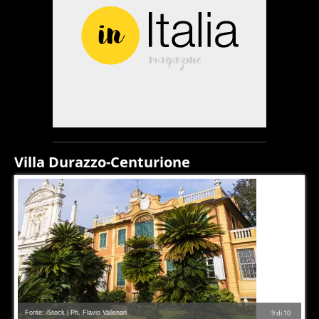
Villa Durazzo-Centurione
Fonte: iStock | Ph. Flavio Vallenari
9
di
10