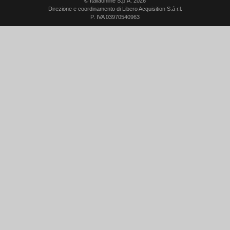
© Italiaonline S.p.A. 2026
Direzione e coordinamento di Libero Acquisition S.á r.l.
P. IVA 03970540963