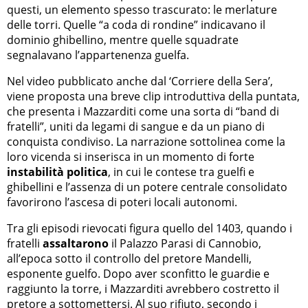
questi, un elemento spesso trascurato: le merlature
delle torri. Quelle “a coda di rondine” indicavano il
dominio ghibellino, mentre quelle squadrate
segnalavano l’appartenenza guelfa.
Nel video pubblicato anche dal ‘Corriere della Sera’,
viene proposta una breve clip introduttiva della puntata,
che presenta i Mazzarditi come una sorta di “band di
fratelli”, uniti da legami di sangue e da un piano di
conquista condiviso. La narrazione sottolinea come la
loro vicenda si inserisca in un momento di forte
instabilità politica
, in cui le contese tra guelfi e
ghibellini e l’assenza di un potere centrale consolidato
favorirono l’ascesa di poteri locali autonomi.
Tra gli episodi rievocati figura quello del 1403, quando i
fratelli
assaltarono
il Palazzo Parasi di Cannobio,
all’epoca sotto il controllo del pretore Mandelli,
esponente guelfo. Dopo aver sconfitto le guardie e
raggiunto la torre, i Mazzarditi avrebbero costretto il
pretore a sottomettersi. Al suo rifiuto, secondo i