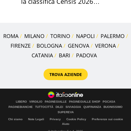
la classifica Censis 2026
2027
ROMA
MILANO
TORINO
NAPOLI
PALERMO
FIRENZE
BOLOGNA
GENOVA
VERONA
CATANIA
BARI
PADOVA
TROVA AZIENDE
LIBERO
VIRGILIO
PAGINEGIALLE
PAGINEGIALLE SHOP
PGCASA
PAGINEBIANCHE
TUTTOCITTÀ
DILEI
SIVIAGGIA
QUIFINANZA
BUONISSIMO
SUPEREVA
Chi siamo
Note Legali
Privacy
Cookie Policy
Preferenze sui cookie
Aiuto