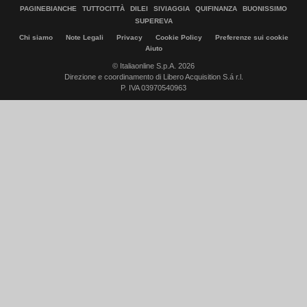
PAGINEBIANCHE
TUTTOCITTÀ
DILEI
SIVIAGGIA
QUIFINANZA
BUONISSIMO
SUPEREVA
Chi siamo
Note Legali
Privacy
Cookie Policy
Preferenze sui cookie
Aiuto
© Italiaonline S.p.A. 2026
Direzione e coordinamento di Libero Acquisition S.á r.l.
P. IVA 03970540963