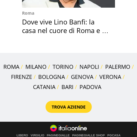
Roma
Dove vive Lino Banfi: la
casa nel cuore di Roma e i
suoi cimeli
ROMA
MILANO
TORINO
NAPOLI
PALERMO
FIRENZE
BOLOGNA
GENOVA
VERONA
CATANIA
BARI
PADOVA
TROVA AZIENDE
LIBERO
VIRGILIO
PAGINEGIALLE
PAGINEGIALLE SHOP
PGCASA