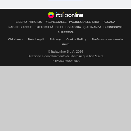
LIBERO
VIRGILIO
PAGINEGIALLE
PAGINEGIALLE SHOP
PGCASA
PAGINEBIANCHE
TUTTOCITTÀ
DILEI
SIVIAGGIA
QUIFINANZA
BUONISSIMO
SUPEREVA
Chi siamo
Note Legali
Privacy
Cookie Policy
Preferenze sui cookie
Aiuto
© Italiaonline S.p.A. 2026
Direzione e coordinamento di Libero Acquisition S.á r.l.
P. IVA 03970540963