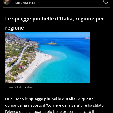
GIORNALISTA
Giornalista pubblicista. Da oltre dieci anni si occupa di
informazione sul web, scrivendo di sport, attualità,
cronaca, motori, spettacolo e videogame.
Le spiagge più belle d’Italia, regione per
regione
Fonte: iStock - mediagfx
Quali sono le
spiagge più belle d'Italia
? A questa
domanda ha risposto il 'Corriere della Sera' che ha stilato
l'elenco delle cinquanta più belle presenti su tutto il