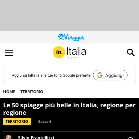
QUESTO
SITO
CONTRIBUISCE
ALL’AUDIENCE
DI
Aggiungi
Aggiungi
InItalia
alle tue fonti Google preferite
HOME
TERRITORIO
Le 50 spiagge più belle in Italia, regione per
regione
TERRITORIO
Sassari
Silvio Frantellizzi