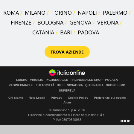
ROMA
MILANO
TORINO
NAPOLI
PALERMO
FIRENZE
BOLOGNA
GENOVA
VERONA
CATANIA
BARI
PADOVA
TROVA AZIENDE
LIBERO
VIRGILIO
PAGINEGIALLE
PAGINEGIALLE SHOP
PGCASA
PAGINEBIANCHE
TUTTOCITTÀ
DILEI
SIVIAGGIA
QUIFINANZA
BUONISSIMO
SUPEREVA
Chi siamo
Note Legali
Privacy
Cookie Policy
Preferenze sui cookie
Aiuto
© Italiaonline S.p.A. 2026
Direzione e coordinamento di Libero Acquisition S.á r.l.
P. IVA 03970540963
10
1
2
3
4
5
6
7
8
9
di
di
di
di
di
di
di
di
di
di
10
10
10
10
10
10
10
10
10
10