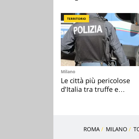
ricordo indimenticabile
TERRITORIO
Milano
Le città più pericolose
d'Italia tra truffe e
criminalità
ROMA
MILANO
T