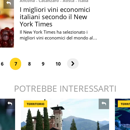
Ancona
Catanzaro
Aosta
Italia
I migliori vini economici
italiani secondo il New
York Times
Il New York Times ha selezionato i
migliori vini economici del mondo al di
sotto dei 20 euro: nell'elenco sono
presenti cinque etichette italiane
6
7
8
9
10
POTREBBE INTERESSARTI
TERRITORIO
TERRI