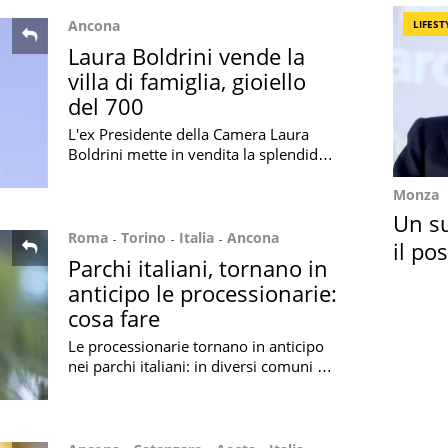
Ancona
LIFEST
Laura Boldrini vende la
villa di famiglia, gioiello
del 700
L'ex Presidente della Camera Laura
Boldrini mette in vendita la splendida
villa di famiglia di Mergo, in provincia
di Ancona: un gioiello del 700
Monza
Un s
Roma
Torino
Italia
Ancona
il po
Parchi italiani, tornano in
Berlu
anticipo le processionarie:
cosa fare
Le processionarie tornano in anticipo
nei parchi italiani: in diversi comuni è
già scattato l'allarme. Ecco cosa fare
per evitare questi insetti.