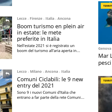
Chef Awards 2021 tenutosi ad
TERRI
Amsterdam vede 11 italiani presenti in
classifica
Lecce
Firenze
Italia
Ancona
Boom turismo en plein air
in estate: le mete
preferite in Italia
Nell'estate 2021 si è registrato un
Genova
boom del turismo all'aria aperta in
Mar L
Italia: ecco quali sono state le
destinazioni preferite dai viaggiatori
pesci
Suez
Lecco
Milano
Ancona
Italia
Comuni Ciclabili: le 9 new
TERRI
entry del 2021
Sono 9 i nuovi Comuni d'Italia che
entrano a far parte della rete Comuni
Ciclabili 2021: il network raggruppa
151 città in tutto il territorio nazionale