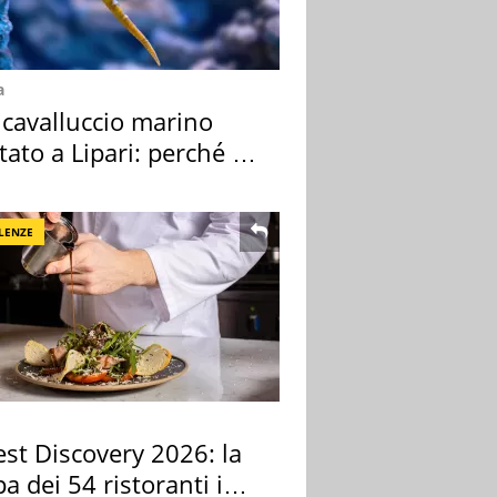
a
 cavalluccio marino
tato a Lipari: perché è
ale
LENZE
st Discovery 2026: la
 dei 54 ristoranti in