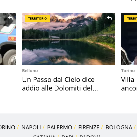
digitale
Italia
TERRITORIO
TERRI
Belluno
Torino
Un Passo dal Cielo dice
Villa
addio alle Dolomiti del
anco
Cadore
cost
ORINO
NAPOLI
PALERMO
FIRENZE
BOLOGNA