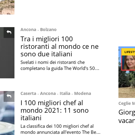
condotta da Im Evolution che si basa
sui dati del motore di ricerca di Google
Ancona
Bolzano
Tra i migliori 100
ristoranti al mondo ce ne
sono due italiani
LIFEST
Svelati i nomi dei ristoranti che
completano la guida The World's 50
Best Restaurants, dalla posizione 51
alla numero 100: ci sono 2 locali
italiani
Caserta
Ancona
Italia
Modena
I 100 migliori chef al
Ceglie 
mondo 2021: 11 sono
Giorg
italiani
vacan
La classifica dei 100 migliori chef al
locat
mondo annunciata all'evento The Best