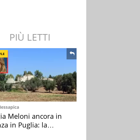
PIÙ LETTI
YLE
Messapica
ia Meloni ancora in
za in Puglia: la
ion scelta