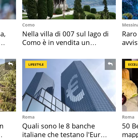
Como
Messin
a,
Nella villa di 007 sul lago di
Raro
Como è in vendita un
avvis
appartamento
speci
LIFESTYLE
ECCEL
Roma
Roma
in
Quali sono le 8 banche
50 Be
italiane che testano l'Euro
mappa