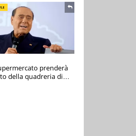
YLE
upermercato prenderà
sto della quadreria di
sconi