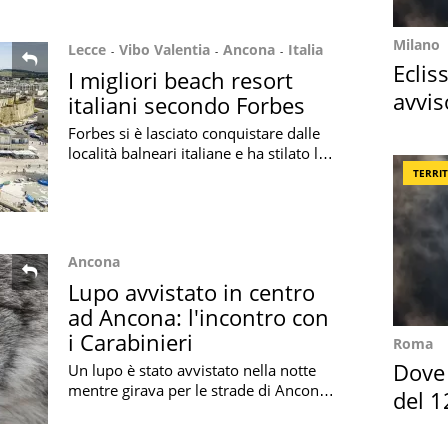
Milano
Lecce
Vibo Valentia
Ancona
Italia
Eclis
I migliori beach resort
avvis
italiani secondo Forbes
come
Forbes si è lasciato conquistare dalle
località balneari italiane e ha stilato la
lista dei migliori beach resort italiani
TERRI
distribuiti tra le regioni
Ancona
Lupo avvistato in centro
ad Ancona: l'incontro con
i Carabinieri
Roma
Dove 
Un lupo è stato avvistato nella notte
mentre girava per le strade di Ancona
del 1
alla ricerca di cibo. Ecco il video
dell'incontro con i Carabinieri