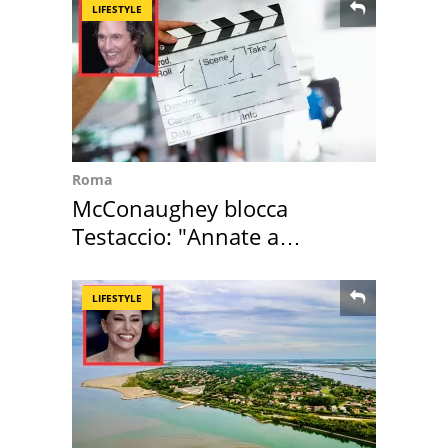
LIFESTYLE
Roma
McConaughey blocca
Testaccio: "Annate a
Positano a rompe er c..."
LIFESTYLE