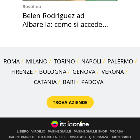
Rosolina
Belen Rodriguez ad
Albarella: come si accede
all'isola privata
ROMA
MILANO
TORINO
NAPOLI
PALERMO
FIRENZE
BOLOGNA
GENOVA
VERONA
CATANIA
BARI
PADOVA
TROVA AZIENDE
LIBERO
VIRGILIO
PAGINEGIALLE
PAGINEGIALLE SHOP
PGCASA
PAGINEBIANCHE
TUTTOCITTÀ
DILEI
SIVIAGGIA
QUIFINANZA
BUONISSIMO