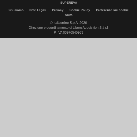
SUPEREVA
Chi siamo
Note Legali
Privacy
Cookie Policy
Preferenze sui cookie
Aiuto
© Italiaonline S.p.A. 2026
Direzione e coordinamento di Libero Acquisition S.á r.l.
P. IVA 03970540963